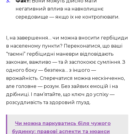
Факт:
Вони можуть дійсно мати
негативний вплив на навколишнє
середовище — якщо їх не контролювати.
І, на завершення… чи можна вносити гербіциди
в населеному пункти? Переконатися, що ваші
“таємні” гербіцидні маневри відповідають
законам, важливо — та й заспокоює сумління. З
одного боку — безпека… з іншого —
врожайність. Сперечатися можна нескінченно,
але головне — розум. Без зайвих емоцій і на
дрібниці. І пам’ятайте, що ключ до успіху —
розсудливість та здоровий глузд.
Чи можна паркуватись біля чужого
будинку: правові аспекти та нюанси