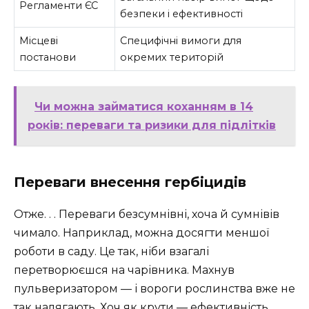
Регламенти ЄС
безпеки і ефективності
Місцеві
Специфічні вимоги для
постанови
окремих територій
Чи можна займатися коханням в 14
років: переваги та ризики для підлітків
Переваги внесення гербіцидів
Отже. . . Переваги безсумнівні, хоча й сумнівів
чимало. Наприклад, можна досягти меншої
роботи в саду. Це так, ніби взагалі
перетворюєшся на чарівника. Махнув
пульверизатором — і вороги рослинства вже не
так налягають. Хоч як крути — ефективність,