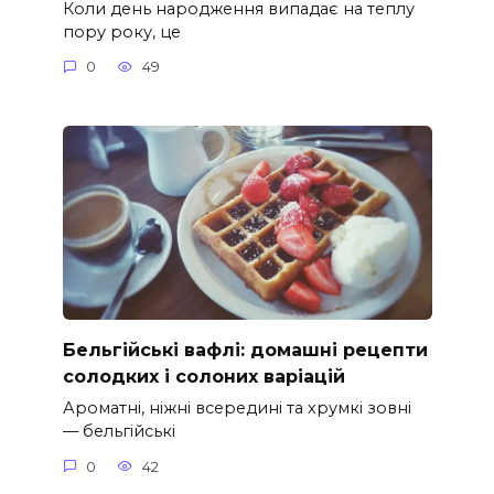
Коли день народження випадає на теплу
пору року, це
0
49
Бельгійські вафлі: домашні рецепти
солодких і солоних варіацій
Ароматні, ніжні всередині та хрумкі зовні
— бельгійські
0
42