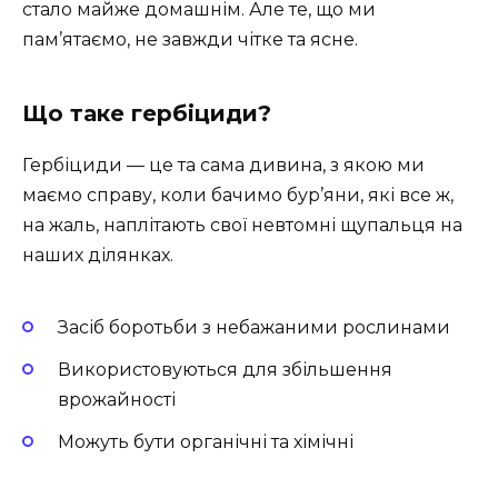
стало майже домашнім. Але те, що ми
пам’ятаємо, не завжди чітке та ясне.
Що таке гербіциди?
Гербіциди — це та сама дивина, з якою ми
маємо справу, коли бачимо бур’яни, які все ж,
на жаль, наплітають свої невтомні щупальця на
наших ділянках.
Засіб боротьби з небажаними рослинами
Використовуються для збільшення
врожайності
Можуть бути органічні та хімічні