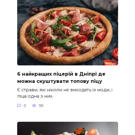
6 найкращих піцерій в Дніпрі де
можна скуштувати топову піцу
Є страви, які ніколи не виходять із моди, і
піца одна з них.
0
59