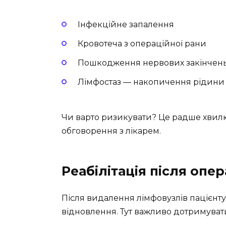
Інфекційне запалення
Кровотеча з операційної рани
Пошкодження нервових закінчен
Лімфостаз — накопичення рідини
Чи варто ризикувати? Це радше хвил
обговорення з лікарем.
Реабілітація після опер
Після видалення лімфовузлів пацієнт
відновлення. Тут важливо дотримуват