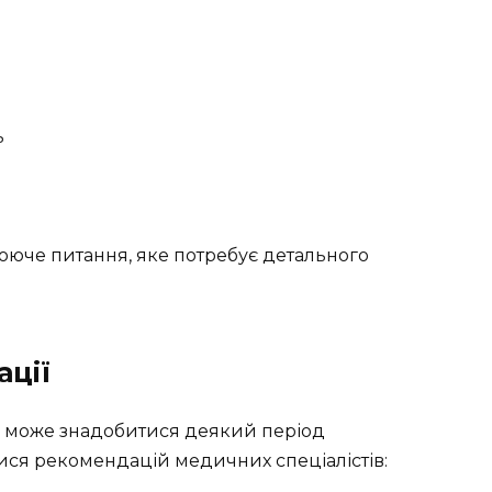
ь
ююче питання, яке потребує детального
ації
у може знадобитися деякий період
ися рекомендацій медичних спеціалістів: