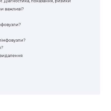
: Діагностика, показання, ризики
ни важливі?
мфовузли?
лімфовузли?
о?
 видалення