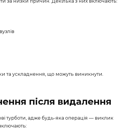
и за низки причин. Декілька з них включають:
узлів
ки та ускладнення, що можуть виникнути.
нення після видалення
ові турботи, адже будь-яка операція — виклик
включають: