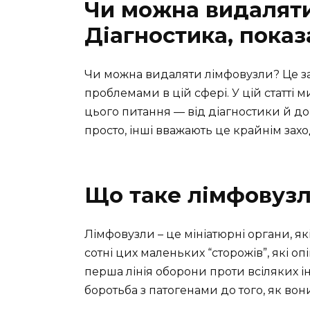
Чи можна видаляти
Діагностика, показ
Чи можна видаляти лімфовузли? Це зап
проблемами в цій сфері. У цій статті 
цього питання — від діагностики й до
просто, інші вважають це крайнім зах
Що таке лімфовузл
Лімфовузли – це мініатюрні органи, які
сотні цих маленьких “сторожів”, які 
перша лінія оборони проти всіляких інф
боротьба з патогенами до того, як во