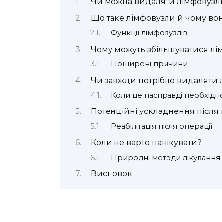
Чи можна видаляти лімфовузли
Що таке лімфовузли й чому во
Функції лімфовузлів
Чому можуть збільшуватися лі
Поширені причини
Чи завжди потрібно видаляти 
Коли це насправді необхідн
Потенційні ускладнення після
Реабілітація після операції
Коли не варто панікувати?
Природні методи лікування
Висновок