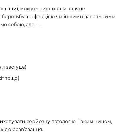
асті шиї, можуть викликати значне
ро боротьбу з інфекцією чи іншими запальними
 собою, але . . .
чи застуда)
хіт тощо)
приховувати серйозну патологію. Таким чином,
 до розв’язання.