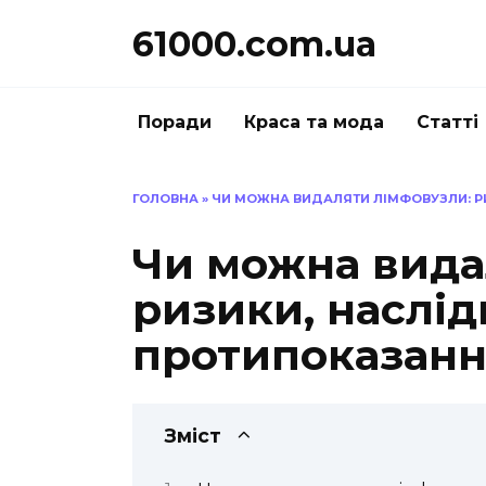
Перейти
61000.com.ua
до
вмісту
Поради
Краса та мода
Статті
ГОЛОВНА
»
ЧИ МОЖНА ВИДАЛЯТИ ЛІМФОВУЗЛИ: Р
Чи можна вида
ризики, наслід
протипоказан
Зміст