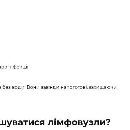
ро інфекції
а без води. Вони завжди напоготові, захищаючи
шуватися лімфовузли?