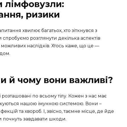
 лімфовузли:
ання, ризики
итання хвилює багатьох, хто зіткнувся з
ми спробуємо розглянути декілька аспектів
 можливих наслідків. Хтось каже, що це —
одом.
и й чому вони важливі?
 розташовані по всьому тілу. Кожен з нас має
опікуються нашою імунною системою. Вони –
екцій та хвороб. І, звісно, таємне місце, де йде
ни почнуть завдавати шкоди.