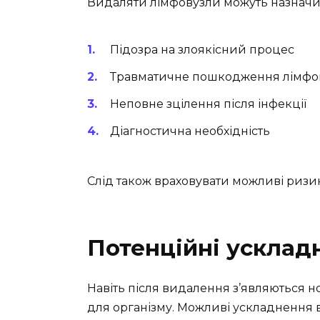
Видаляти лімфовузли можуть назначит
Підозра на злоякісний процес
Травматичне пошкодження лімфов
Неповне зцілення після інфекції
Діагностична необхідність
Слід також враховувати можливі ризи
Потенційні усклад
Навіть після видалення з’являються н
для організму. Можливі ускладнення 