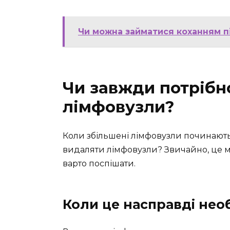
Чи можна займатися коханням пі
Чи завжди потрібн
лімфовузли?
Коли збільшені лімфовузли починають
видаляти лімфовузли? Звичайно, це м
варто поспішати.
Коли це насправді нео