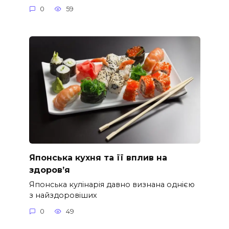
0
59
Японська кухня та її вплив на
здоров’я
Японська кулінарія давно визнана однією
з найздоровіших
0
49