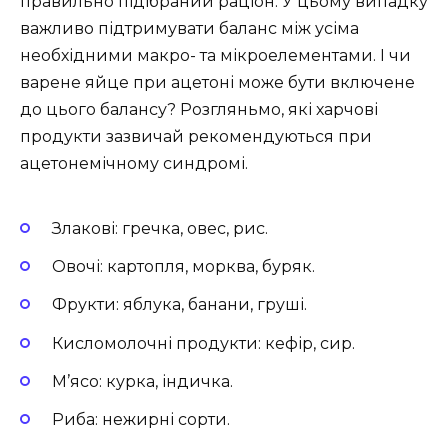
правильно підібраний раціон. У цьому випадку
важливо підтримувати баланс між усіма
необхідними макро- та мікроелементами. І чи
варене яйце при ацетоні може бути включене
до цього балансу? Розгляньмо, які харчові
продукти зазвичай рекомендуються при
ацетонемічному синдромі.
Злакові: гречка, овес, рис.
Овочі: картопля, морква, буряк.
Фрукти: яблука, банани, груші.
Кисломолочні продукти: кефір, сир.
М’ясо: курка, індичка.
Риба: нежирні сорти.