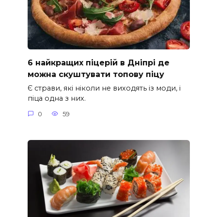
6 найкращих піцерій в Дніпрі де
можна скуштувати топову піцу
Є страви, які ніколи не виходять із моди, і
піца одна з них.
0
59