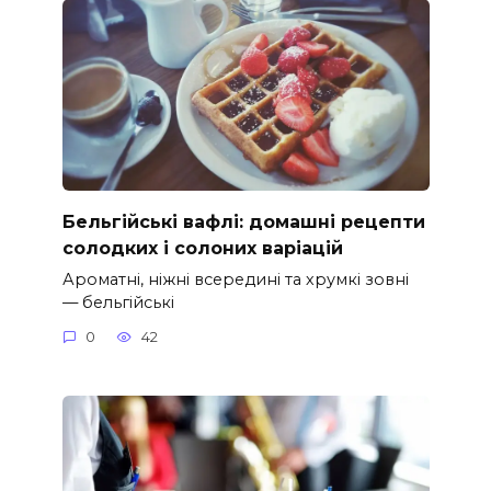
Бельгійські вафлі: домашні рецепти
солодких і солоних варіацій
Ароматні, ніжні всередині та хрумкі зовні
— бельгійські
0
42