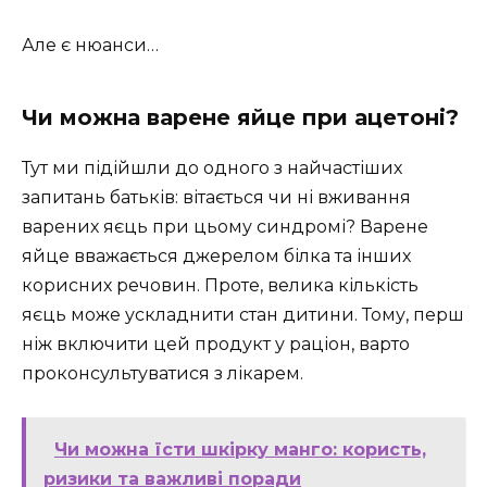
Але є нюанси…
Чи можна варене яйце при ацетоні?
Тут ми підійшли до одного з найчастіших
запитань батьків: вітається чи ні вживання
варених яєць при цьому синдромі? Варене
яйце вважається джерелом білка та інших
корисних речовин. Проте, велика кількість
яєць може ускладнити стан дитини. Тому, перш
ніж включити цей продукт у раціон, варто
проконсультуватися з лікарем.
Чи можна їсти шкірку манго: користь,
ризики та важливі поради