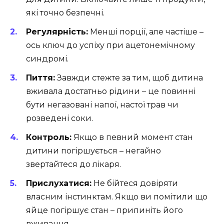
які точно безпечні.
Регулярність:
Менші порції, але частіше –
ось ключ до успіху при ацетонемічному
синдромі.
Пиття:
Завжди стежте за тим, щоб дитина
вживала достатньо рідини – це повинні
бути негазовані напої, настої трав чи
розведені соки.
Контроль:
Якщо в певний момент стан
дитини погіршується – негайно
звертайтеся до лікаря.
Прислухатися:
Не бійтеся довіряти
власним інстинктам. Якщо ви помітили що
яйце погіршує стан – припиніть його
вживання.