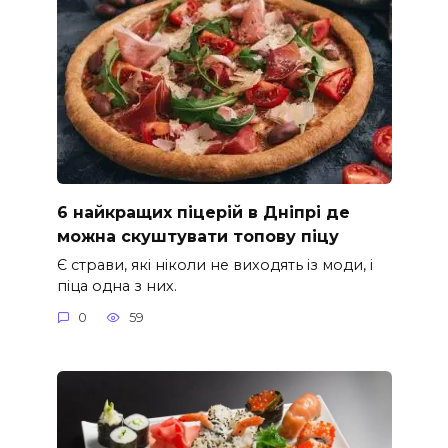
6 найкращих піцерій в Дніпрі де
можна скуштувати топову піцу
Є страви, які ніколи не виходять із моди, і
піца одна з них.
0
59