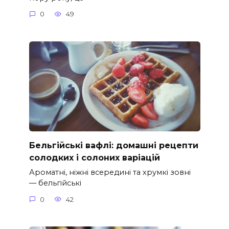
0
49
Бельгійські вафлі: домашні рецепти
солодких і солоних варіацій
Ароматні, ніжні всередині та хрумкі зовні
— бельгійські
0
42