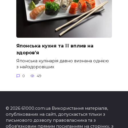
Японська кухня та її вплив на
здоров’я
Японська кулінарія давно визнана однією
з найздоровіших
0
49
© 2026 61000.com.ua Використання матеріалів,
опублікованих на сайті, допускається тільки з
письмового дозволу правовласника та з
обов'язковим прямим посиланням на сторінку, з