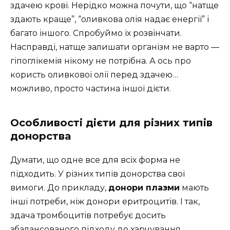
здачею крові. Нерідко можна почути, що “натще
здають краще”, “оливкова олія надає енергії” і
багато іншого. Спробуймо їх розвінчати.
Насправді, натще залишати організм не варто —
гіпоглікемія нікому не потрібна. А ось про
користь оливкової олії перед здачею…
можливо, просто частина іншої дієти.
Особливості дієти для різних типів
донорства
Думати, що одне все для всіх форма не
підходить. У різних типів донорства свої
вимоги. До прикладу,
донори плазми
мають
інші потреби, ніж донори еритроцитів. І так,
здача тромбоцитів потребує досить
збалансованого підходу до харчування,