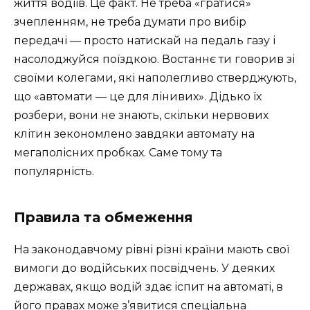
життя водіїв. Це факт. Не треба «гратися»
зчепленням, не треба думати про вибір
передачі — просто натискай на педаль газу і
насолоджуйся поїздкою. Востаннє ти говорив зі
своїми колегами, які наполегливо стверджують,
що «автомати — це для лінивих». Дідько їх
розбери, вони не знають, скільки нервових
клітин зекономлено завдяки автомату на
мегаполісних пробках. Саме тому та
популярність.
Правила та обмеження
На законодавчому рівні різні країни мають свої
вимоги до водійських посвідчень. У деяких
державах, якщо водій здає іспит на автоматі, в
його правах може з’явитися спеціальна