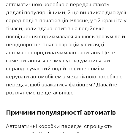
автоматичною коробкою передач стають
дедалі популярнішими, й це викликає дискусії
серед водіїв-початківців. Власне, у тій країні та у
ті часи, коли здача іспитів на водійське
посвідчення сприймалася як щось зрозуміле й
невідворотне, поява варіацій у вигляді
автоматів породила чимало запитань. Це те
саме питання, яке змушує задуматися: чи
справді сучасний водій повинен вміти
керувати автомобілем з механічною коробкою
передач, щоб вважатися фахівцем? Давайте
розглянемо це детальніше.
Причини популярності автоматів
Автоматичні коробки передач спрощують