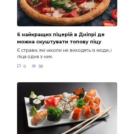
6 найкращих піцерій в Дніпрі де
можна скуштувати топову піцу
Є страви, які ніколи не виходять із моди, і
піца одна з них.
0
59