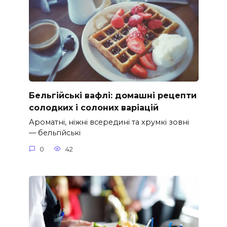
Бельгійські вафлі: домашні рецепти
солодких і солоних варіацій
Ароматні, ніжні всередині та хрумкі зовні
— бельгійські
0
42