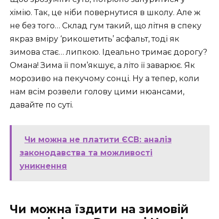
хімію. Так, це ніби повернутися в школу. Але ж
не без того… Склад гум такий, що літня в спеку
якраз вміру ‘рикошетить’ асфальт, тоді як
зимова стає… липкою. Ідеально тримає дорогу?
Омана! Зима її пом’якшує, а літо її заварює. Як
морозиво на пекучому сонці. Ну а тепер, коли
нам всім розвели голову цими нюансами,
давайте по суті.
Чи можна не платити ЄСВ: аналіз
законодавства та можливості
уникнення
Чи можна їздити на зимовій