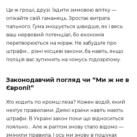
Це ж гроші, друзі. Їздити зимовою влітку —
опікайте свій гаманець. Зростає витрата
пального. Гума зношується швидше, як і весь
ваш нервовий потенціал, бо економія
перетворюється на міраж. Не забудьте про
штрафи… різні місцеві закони, ба навіть, якщо
поліція вас зупинить на чомусь підозрілому.
Законодавчий погляд чи “Ми ж не в
Європі!”
Хто ходить по кромці леза? Кожен водій, який
нехтує правилами. Деякі країни навіть мають
штрафи. В Україні закон поки що відноситься
лояльно… Але ж раптом знову стало відомо —
змінили правила. І ось ми знову в пошуках