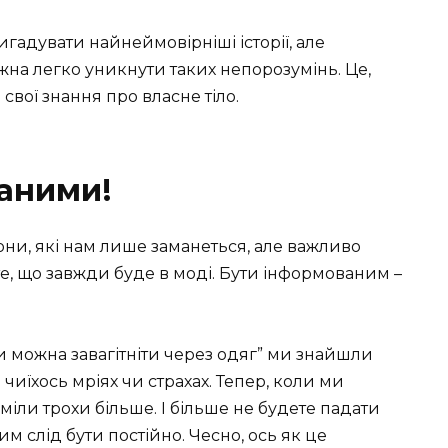
гадувати найнеймовірніші історії, але
жна легко уникнути таких непорозумінь. Це,
свої знання про власне тіло.
аними!
обони, які нам лише заманеться, але важливо
 те, що завжди буде в моді. Бути інформованим –
 можна завагітніти через одяг” ми знайшли
 чиїхось мріях чи страхах. Тепер, коли ми
міли трохи більше. І більше не будете падати
 слід бути постійно. Чесно, ось як це