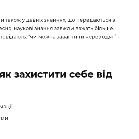
ти також у давніх знаннях, що передаються з
есно, наукові знання завжди важать більше.
повідають: “чи можна завагітніти через одяг” –
як захистити себе від
мації
цями