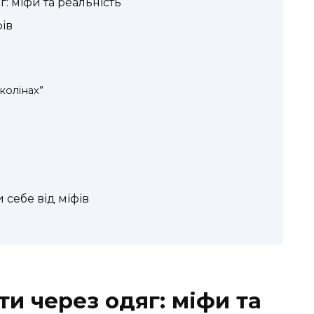
г: міфи та реальність
ів
колінах”
 себе від міфів
ти через одяг: міфи та