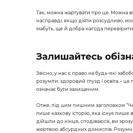
Так, можна жартувати про це. Можна ви
насправді, якщо діяти розсудливо, мо
мабуть, ще й добра нагода перевірити 
Залишайтесь обізн
Звісно, у нас є право на будь-які заб
розуміти: здоровий глузд і освіта – це
означає бути захищеним.
Отже, під цим пишним заголовком “Чи
лише казкову історію, яка існує лише в
дійшли до кінця, сподіваюся, ви зрозу
жертвою абсурдних домислів. Розумним