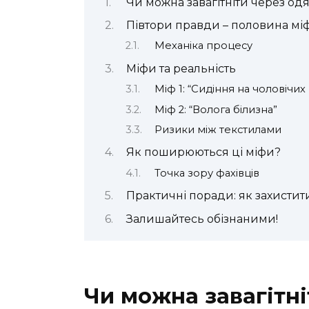
Чи можна завагітніти через одя
Півтори правди – половина міф
Механіка процесу
Міфи та реальність
Міф 1: “Сидіння на чоловічих 
Міф 2: “Волога білизна”
Ризики між текстилами
Як поширюються ці міфи?
Точка зору фахівців
Практичні поради: як захистити
Залишайтесь обізнаними!
Чи можна завагітні