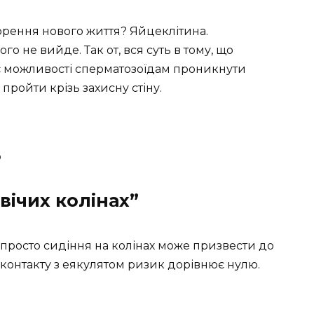
рення нового життя? Яйцеклітина.
го не вийде. Так от, вся суть в тому, що
ає можливості сперматозоїдам проникнути
пройти крізь захисну стіну.
ь
вічих колінах”
що просто сидіння на колінах може призвести до
о контакту з еякулятом ризик дорівнює нулю.