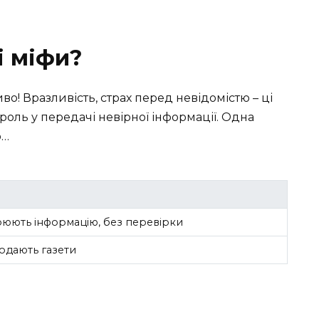
і міфи?
! Вразливість, страх перед невідомістю – ці
роль у передачі невірної інформації. Одна
о…
ють інформацію, без перевірки
продають газети