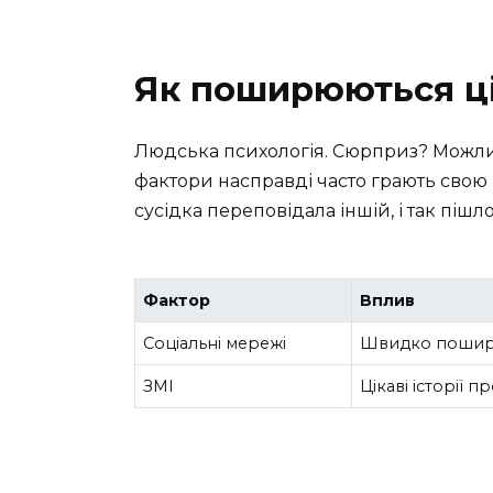
Як поширюються ц
Людська психологія. Сюрприз? Можливо
фактори насправді часто грають свою 
сусідка переповідала іншій, і так пішл
Фактор
Вплив
Соціальні мережі
Швидко поширю
ЗМІ
Цікаві історії 