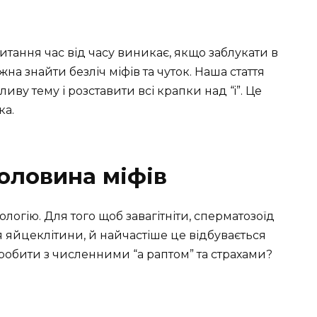
итання час від часу виникає, якщо заблукати в
на знайти безліч міфів та чуток. Наша стаття
иву тему і розставити всі крапки над “i”. Це
ка.
половина міфів
логію. Для того щоб завагітніти, сперматозоїд
 яйцеклітини, й найчастіше це відбувається
 робити з численними “а раптом” та страхами?