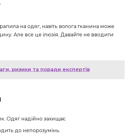
”
рапила на одяг, навіть волога тканина може
ину. Але все це ілюзія. Давайте не вводити
аги, ризики та поради експертів
и
к. Одяг надійно захищає.
дить до непорозумінь.