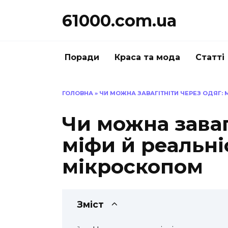
Перейти
61000.com.ua
до
вмісту
Поради
Краса та мода
Статті
ГОЛОВНА
»
ЧИ МОЖНА ЗАВАГІТНІТИ ЧЕРЕЗ ОДЯГ: 
Чи можна заваг
міфи й реальні
мікроскопом
Зміст