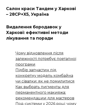
Салон краси Тандем у Харкові
– 28CP+X5, Україна
Видалення бородавок у
Харкові: ефективні методи
лікування та поради
Чому відновлення після
залежності потребує поетапної
програми
Підбір запчастин під
конкретну модель комбайна
чи сівалки: як не помилитися
Как выбрать пигменты для
перманентного макияжа:
рекомендации для мастеров
Под-системи у 2026 році: чому