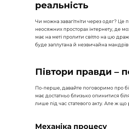
реальність
Чи можна завагітніти через одяг? Це п
неосяжних просторах інтернету, де мож
має на меті пролити світло на цю дражл
буде заплутана й незвичайна мандрів
Півтори правди – 
По-перше, давайте поговоримо про біо
має достатньо близько опинитися біля
лише під час статевого акту. Але ж що
Механіка процесу