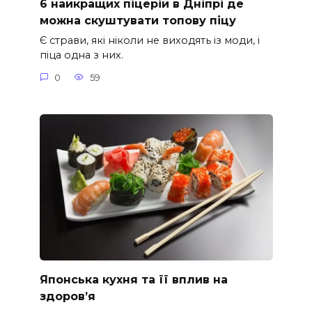
6 найкращих піцерій в Дніпрі де
можна скуштувати топову піцу
Є страви, які ніколи не виходять із моди, і
піца одна з них.
0
59
Японська кухня та її вплив на
здоров’я