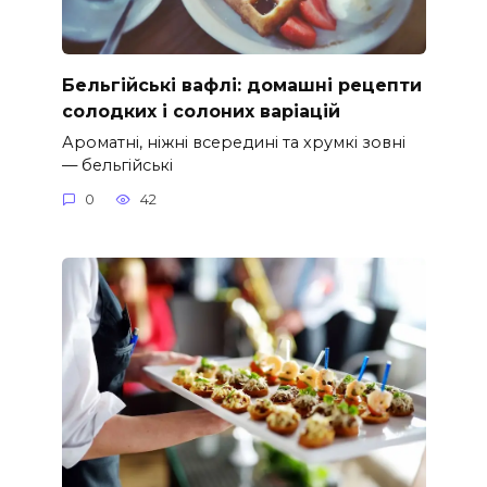
Бельгійські вафлі: домашні рецепти
солодких і солоних варіацій
Ароматні, ніжні всередині та хрумкі зовні
— бельгійські
0
42