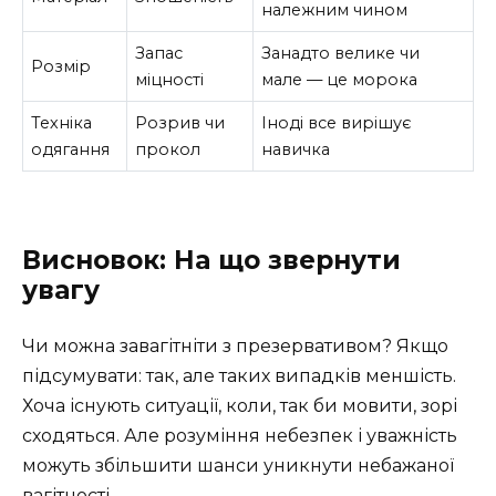
належним чином
Запас
Занадто велике чи
Розмір
міцності
мале — це морока
Техніка
Розрив чи
Іноді все вирішує
одягання
прокол
навичка
Висновок: На що звернути
увагу
Чи можна завагітніти з презервативом? Якщо
підсумувати: так, але таких випадків меншість.
Хоча існують ситуації, коли, так би мовити, зорі
сходяться. Але розуміння небезпек і уважність
можуть збільшити шанси уникнути небажаної
вагітності.