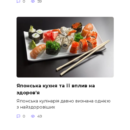
0
59
Японська кухня та її вплив на
здоров’я
Японська кулінарія давно визнана однією
з найздоровіших
0
49