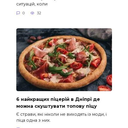
ситуацій, коли
0
32
6 найкращих піцерій в Дніпрі де
можна скуштувати топову піцу
Є страви, які ніколи не виходять із моди, і
піца одна з них.