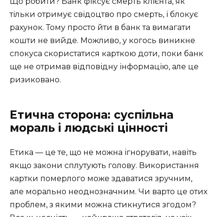
Що робити? Банк фіксує смерть клієнта, як
тільки отримує свідоцтво про смерть, і блокує
рахунок. Тому просто йти в банк та вимагати
кошти не вийде. Можливо, у когось виникне
спокуса скористатися карткою доти, поки банк
ще не отримав відповідну інформацію, але це
ризиковано.
Етична сторона: суспільна
мораль і людські цінності
Етика — це те, що не можна ігнорувати, навіть
якщо закони сплутують голову. Використання
картки померлого може здаватися зручним,
але морально неоднозначним. Чи варто це отих
проблем, з якими можна стикнутися згодом?