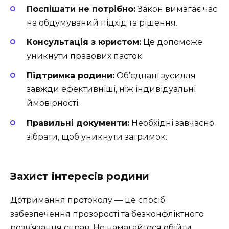
Поспішати не потрібно:
Закон вимагає час
на обдумуваний підхід та рішення.
Консультація з юристом:
Це допоможе
уникнути правових пасток.
Підтримка родини:
Об’єднані зусилля
завжди ефективніші, ніж індивідуальні
ймовірності.
Правильні документи:
Необхідні завчасно
зібрати, щоб уникнути затримок.
Захист інтересів родини
Дотримання протоколу — це спосіб
забезпечення прозорості та безконфліктного
розв’язання справ. Не намагайтеся обійти