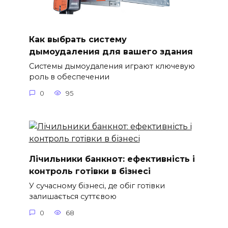
Как выбрать систему
дымоудаления для вашего здания
Системы дымоудаления играют ключевую
роль в обеспечении
0
95
Лічильники банкнот: ефективність і
контроль готівки в бізнесі
У сучасному бізнесі, де обіг готівки
залишається суттєвою
0
68