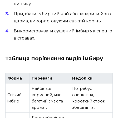
випічку.
Придбати імбирний чай або заварити його
вдома, використовуючи свіжий корінь.
Використовувати сушений імбир як спецію
в стравах.
Таблиця порівняння видів імбиру
Форма
Переваги
Недоліки
Найбільш
Потребує
Свіжий
корисний, має
очищення,
імбир
багатий смак та
короткий строк
аромат.
зберігання.
Легко зберігати,