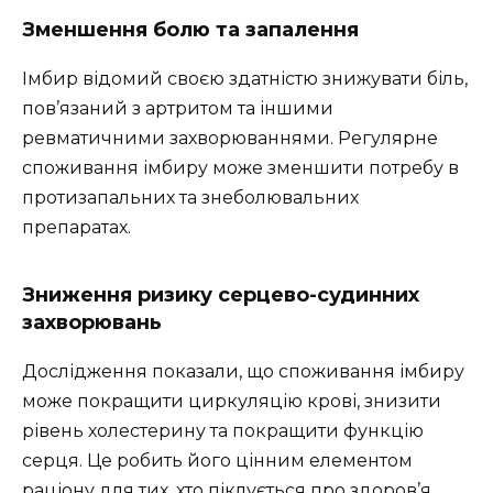
Зменшення болю та запалення
Імбир відомий своєю здатністю знижувати біль,
пов’язаний з артритом та іншими
ревматичними захворюваннями. Регулярне
споживання імбиру може зменшити потребу в
протизапальних та знеболювальних
препаратах.
Зниження ризику серцево-судинних
захворювань
Дослідження показали, що споживання імбиру
може покращити циркуляцію крові, знизити
рівень холестерину та покращити функцію
серця. Це робить його цінним елементом
раціону для тих, хто піклується про здоров’я