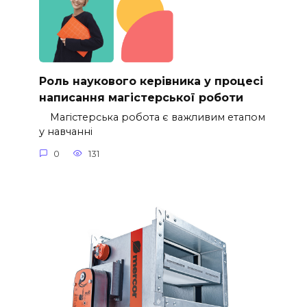
Роль наукового керівника у процесі
написання магістерської роботи
Магістерська робота є важливим етапом
у навчанні
0
131