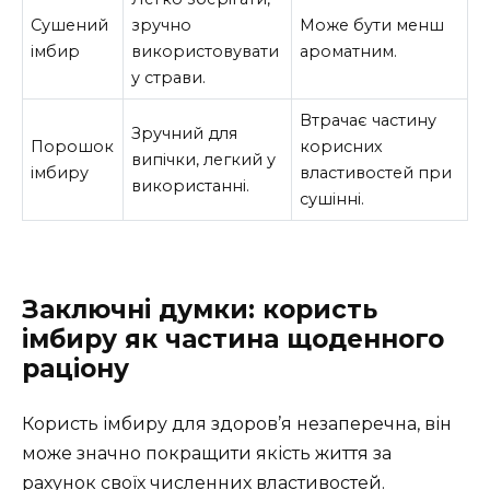
Сушений
зручно
Може бути менш
імбир
використовувати
ароматним.
у страви.
Втрачає частину
Зручний для
Порошок
корисних
випічки, легкий у
імбиру
властивостей при
використанні.
сушінні.
Заключні думки: користь
імбиру як частина щоденного
раціону
Користь імбиру для здоров’я незаперечна, він
може значно покращити якість життя за
рахунок своїх численних властивостей.