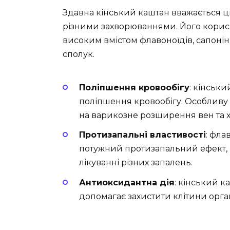
Здавна кінський каштан вважається ц
різними захворюваннями. Його корисні
високим вмістом флавоноїдів, сапонінів
сполук.
Поліпшення кровообігу
: кінськ
поліпшення кровообігу. Особливу 
на варикозне розширення вен та х
Протизапальні властивості
: фла
потужний протизапальний ефект,
лікуванні різних запалень.
Антиоксидантна дія
: кінський к
допомагає захистити клітини орг