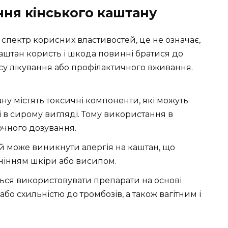
ня кінського каштану
спектр корисних властивостей, це не означає,
каштан користь і шкода повинні братися до
су лікування або профілактичного вживання.
ану містять токсичні компоненти, які можуть
 в сирому вигляді. Тому використання в
чного дозування.
ей може виникнути алергія на каштан, що
нінням шкіри або висипом.
ться використовувати препарати на основі
о схильністю до тромбозів, а також вагітним і