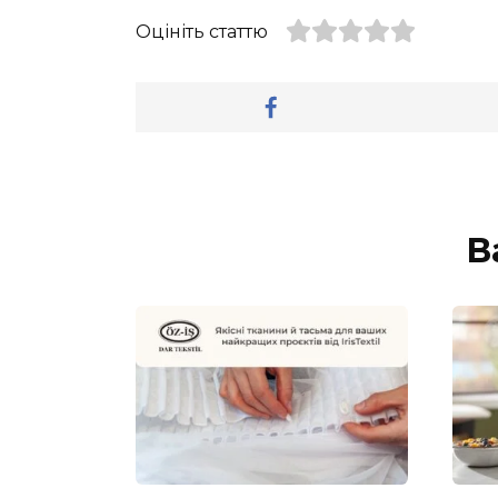
Оцініть статтю
В