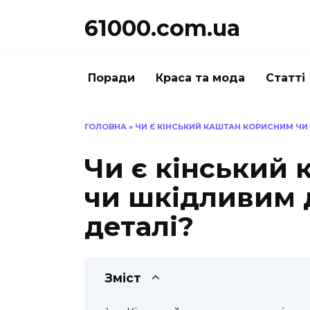
Перейти
61000.com.ua
до
вмісту
Поради
Краса та мода
Статті
ГОЛОВНА
»
ЧИ Є КІНСЬКИЙ КАШТАН КОРИСНИМ ЧИ
Чи є кінський
чи шкідливим д
деталі?
Зміст