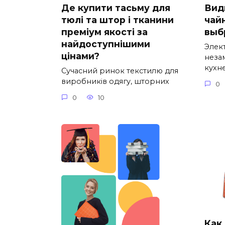
Де купити тасьму для
Вид
тюлі та штор і тканини
чай
преміум якості за
выб
найдоступнішими
Элек
цінами?
неза
кухне
Сучасний ринок текстилю для
виробників одягу, шторних
0
0
10
Как