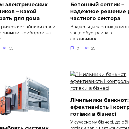
ы электрических
Бетонный септик –
ников – какой
надежное решение 
рать для дома
частного сектора
трические чайники стали
Владельцы частных домов
менимым прибором на
чаще обустраивают
.
автономные
55
0
29
Лічильники банкнот:
ефективність і конт
готівки в бізнесі
У сучасному бізнесі, де обі
 выбрать систему
готівки залишається сутт