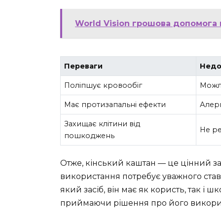
World Vision грошова допомога 
Переваги
Недо
Поліпшує кровообіг
Можл
Має протизапальні ефекти
Алерг
Захищає клітини від
Не ре
пошкоджень
Отже, кінський каштан — це цінний за
використання потребує уважного ставл
який засіб, він має як користь, так і 
приймаючи рішення про його викори