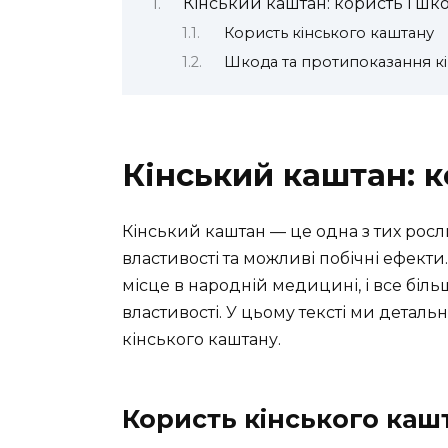
Кінський каштан: користь і шк
Користь кінського каштану
Шкода та протипоказання кі
Кінський каштан: к
Кінський каштан — це одна з тих росл
властивості та можливі побічні ефекти
місце в народній медицині, і все біль
властивості. У цьому тексті ми детал
кінського каштану.
Користь кінського каш