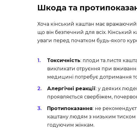
Шкода та протипоказан
Хоча кінський каштан має вражаючий 
що він безпечний для всіх. Кінський 
уваги перед початком будь-якого кур
Токсичність
: плоди та листя кашт
викликати отруєння при вживанні
медицині потребує дотримання то
Алергічні реакції
: у деяких люд
проявляється свербіжем, почерво
Протипоказання
: не рекомендує
каштану людям з низьким тиском аб
годуючим жінкам.