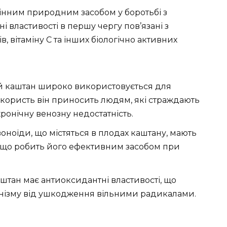
інним природним засобом у боротьбі з
 властивості в першу чергу пов’язані з
, вітаміну C та інших біологічно активних
ий каштан широко використовується для
користь він приносить людям, які страждають
ронічну венозну недостатність.
воноїди, що містяться в плодах каштану, мають
 що робить його ефективним засобом при
аштан має антиоксидантні властивості, що
анізму від ушкодження вільними радикалами.