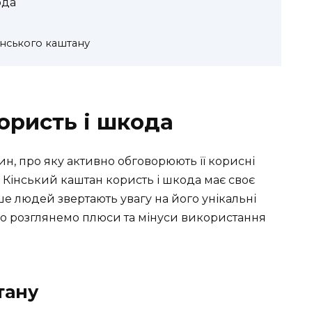
ода
нського каштану
ористь і шкода
ин, про яку активно обговорюють її корисні
. Кінський каштан користь і шкода має своє
ше людей звертають увагу на його унікальні
ьно розглянемо плюси та мінуси використання
тану