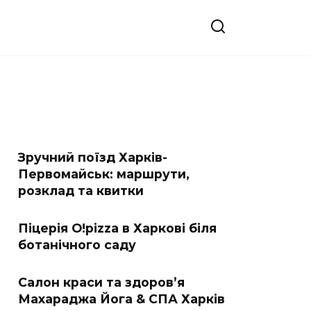
Зручний поїзд Харків-
Первомайськ: маршрути,
розклад та квитки
Піцерія O!pizza в Харкові біля
ботанічного саду
Салон краси та здоров’я
Махараджа Йога & СПА Харків