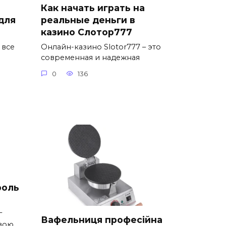
Как начать играть на
для
реальные деньги в
казино Слотор777
 все
Онлайн-казино Slotor777 – это
современная и надежная
0
136
роль
г
Вафельниця професійна
євою