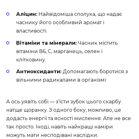
Аліцин:
Найвідоміша сполука, що надає
часнику його особливий аромат і
властивості.
Вітаміни та мінерали:
Часник містить
вітаміни В6, С, марганець, селен і
клітковину.
Антиоксиданти:
Допомагають боротися з
вільними радикалами в організмі.
А ось уявіть собі — з’їсти зубок цього скарбу
натще щоранку. З одного боку, можливо, це
додасть енергії та ясності мислення. Але не все
так просто. Іноді, навіть найкращі наміри
можуть мати несподівані наслідки.