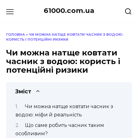
Перейти
61000.com.ua
до
вмісту
ГОЛОВНА
»
ЧИ МОЖНА НАТЩЕ КОВТАТИ ЧАСНИК З ВОДОЮ:
КОРИСТЬ І ПОТЕНЦІЙНІ РИЗИКИ
Чи можна натще ковтати
часник з водою: користь і
потенційні ризики
Зміст
Чи можна натще ковтати часник з
водою: міфи й реальність
Що саме робить часник таким
особливим?