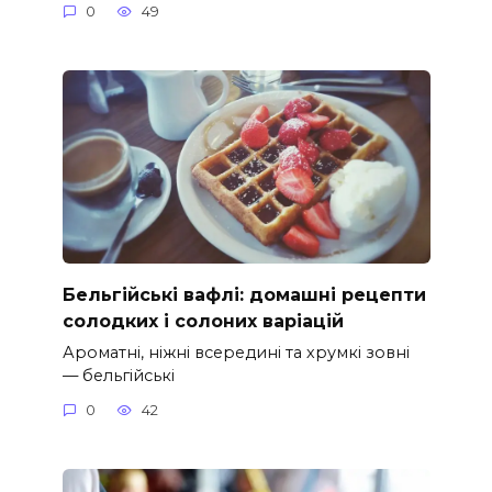
0
49
Бельгійські вафлі: домашні рецепти
солодких і солоних варіацій
Ароматні, ніжні всередині та хрумкі зовні
— бельгійські
0
42