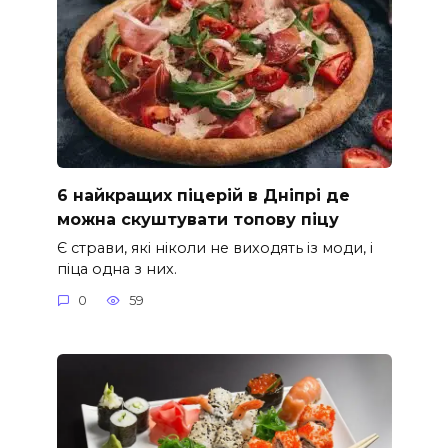
6 найкращих піцерій в Дніпрі де
можна скуштувати топову піцу
Є страви, які ніколи не виходять із моди, і
піца одна з них.
0
59