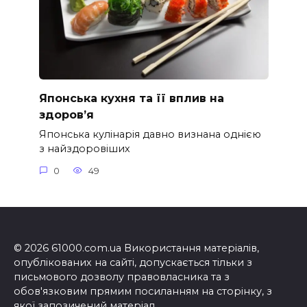
Японська кухня та її вплив на
здоров’я
Японська кулінарія давно визнана однією
з найздоровіших
0
49
© 2026 61000.com.ua Використання матеріалів,
опублікованих на сайті, допускається тільки з
письмового дозволу правовласника та з
обов'язковим прямим посиланням на сторінку, з
якої запозичений матеріал.