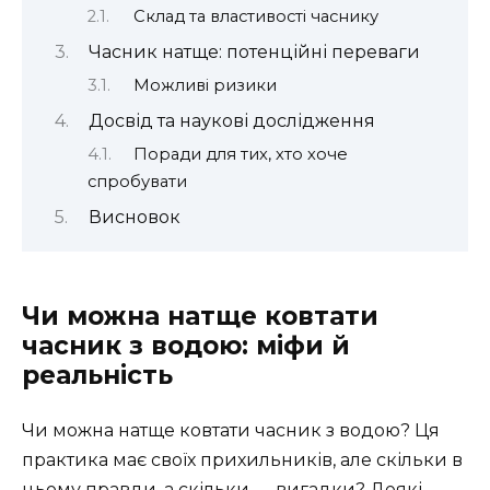
Склад та властивості часнику
Часник натще: потенційні переваги
Можливі ризики
Досвід та наукові дослідження
Поради для тих, хто хоче
спробувати
Висновок
Чи можна натще ковтати
часник з водою: міфи й
реальність
Чи можна натще ковтати часник з водою? Ця
практика має своїх прихильників, але скільки в
цьому правди, а скільки — вигадки? Деякі