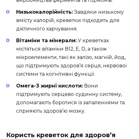
виробництва ферментів та гормонів.
Низькокалорійність:
Завдяки низькому
вмісту калорій, креветки підходять для
дієтичного харчування.
Вітаміни та мінерали:
У креветках
містяться вітаміни В12, Е, D, а також
мікроелементи, такі як залізо, магній, йод,
що підтримують здоров’я серця, нервової
системи та когнітивні функції.
Омега-3 жирні кислоти:
Вони
підтримують серцево-судинну систему,
допомагають боротися із запаленнями та
сприяють здоров’ю мозку.
Користь креветок для здоров’я