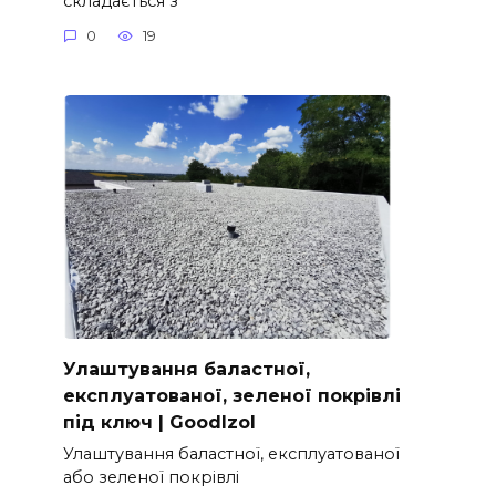
складається з
0
19
Улаштування баластної,
експлуатованої, зеленої покрівлі
під ключ | GoodIzol
Улаштування баластної, експлуатованої
або зеленої покрівлі