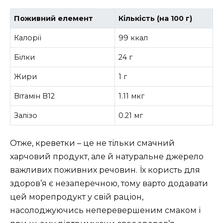
Поживний елемент
Кількість (на 100 г)
Калорії
99 ккал
Білки
24 г
Жири
1 г
Вітамін В12
1.11 мкг
Залізо
0.21 мг
Отже, креветки – це не тільки смачний
харчовий продукт, але й натуральне джерело
важливих поживних речовин. Їх користь для
здоров’я є незаперечною, тому варто додавати
цей морепродукт у свій раціон,
насолоджуючись неперевершеним смаком і