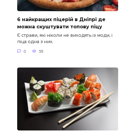
6 найкращих піцерій в Дніпрі де
можна скуштувати топову піцу
Є страви, які ніколи не виходять із моди, і
піца одна з них.
0
59