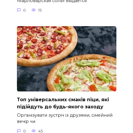
«карловарская соль» выдаётся
0
15
Топ універсальних смаків піци, які
підійдуть до будь-якого заходу
Організувати зустріч із друзями, сімейний
вечір чи
0
45