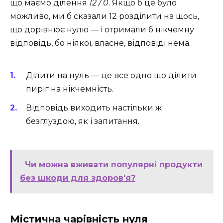
що маємо ділення
12 / 0
. Якщо б це було
можливо, ми б сказали 12 розділити на щось,
що дорівнює нулю — і отримали б нікчемну
відповідь, бо ніякої, власне, відповіді нема.
Ділити на нуль — це все одно що ділити
пиріг на нікчемність.
Відповідь виходить настільки ж
безглуздою, як і запитання.
Чи можна вживати популярні продукти
без шкоди для здоров'я?
Містична чарівність нуля