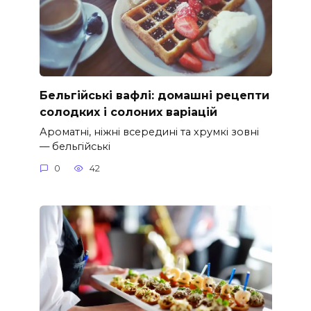
Бельгійські вафлі: домашні рецепти
солодких і солоних варіацій
Ароматні, ніжні всередині та хрумкі зовні
— бельгійські
0
42