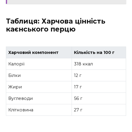
Таблиця: Харчова цінність
каєнського перцю
Харчовий компонент
Кількість на 100 г
Калорії
318 ккал
Білки
12 г
Жири
17 г
Вуглеводи
56 г
Клітковина
27 г