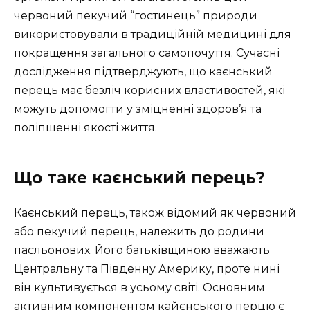
червоний пекучий “гостинець” природи
використовували в традиційній медицині для
покращення загального самопочуття. Сучасні
дослідження підтверджують, що каєнський
перець має безліч корисних властивостей, які
можуть допомогти у зміцненні здоров’я та
поліпшенні якості життя.
Що таке каєнський перець?
Каєнський перець, також відомий як червоний
або пекучий перець, належить до родини
пасльонових. Його батьківщиною вважають
Центральну та Південну Америку, проте нині
він культивується в усьому світі. Основним
активним компонентом кайєнського перцю є