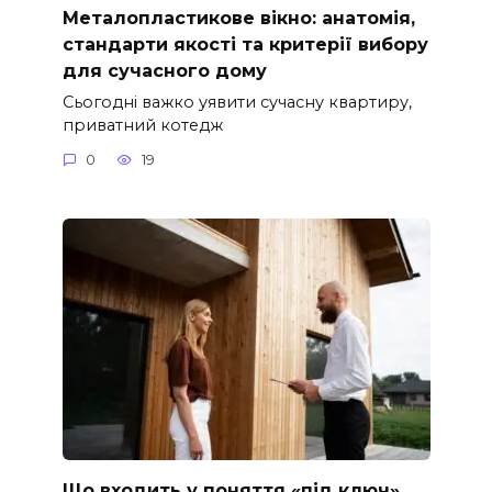
Металопластикове вікно: анатомія,
стандарти якості та критерії вибору
для сучасного дому
Сьогодні важко уявити сучасну квартиру,
приватний котедж
0
19
Що входить у поняття «під ключ»