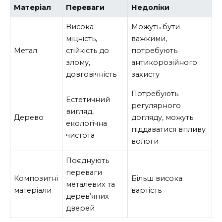
Матеріал
Переваги
Недоліки
Висока
Можуть бути
міцність,
важкими,
Метал
стійкість до
потребують
злому,
антикорозійного
довговічність
захисту
Потребують
Естетичний
регулярного
вигляд,
Дерево
догляду, можуть
екологічна
піддаватися впливу
чистота
вологи
Поєднують
переваги
Композитні
Більш висока
металевих та
матеріали
вартість
дерев’яних
дверей