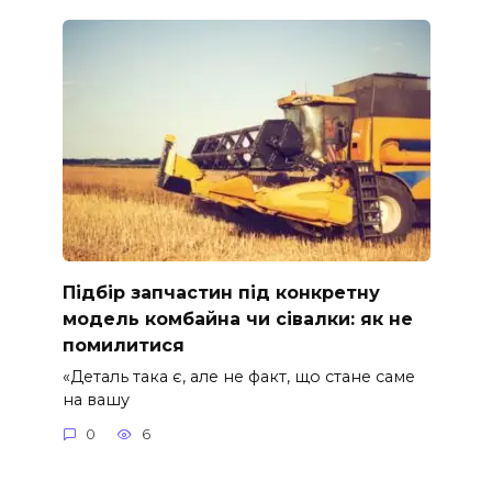
Підбір запчастин під конкретну
модель комбайна чи сівалки: як не
помилитися
«Деталь така є, але не факт, що стане саме
на вашу
0
6