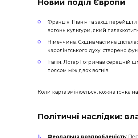
Новий поділ Європи
Франція. Північ та захід перейшл
вогонь культури, який палахкотить 
Німеччина. Східна частина дістал
каролінгського духу, створено фун
Італія. Лотар I отримав середній
поясом між двох вогнів.
Коли карта змінюється, кожна точка на
Політичні наслідки: вла
Феодальна роздробленість
: Пе