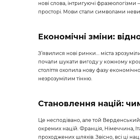
нові слова, інтригуючі фразеологізми
просторі. Мови стали символами нев
Економічні зміни: відн
З’явилися нові ринки… міста зрозуміли
почали шукати вигоду у кожному кроці
століття охопила нову фазу економічн
незрозумілим тінню.
Становлення націй: чи
Це несподівано, але той Верденський
окремих націй. Франція, Німеччина, Іт
проходжених шляхів. Звісно, всі ці на