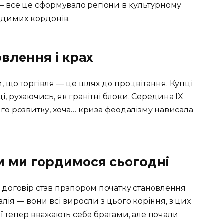
 — все це сформувало регіони в культурному
идимих кордонів.
овлення і крах
, що торгівля — це шлях до процвітання. Купці
, рухаючись, як гранітні блоки. Середина IX
ого розвитку, хоча… криза феодалізму нависала
м ми гордимося сьогодні
 договір став прапором початку становлення
алія — вони всі виросли з цього коріння, з цих
ції тепер вважають себе братами, але почали