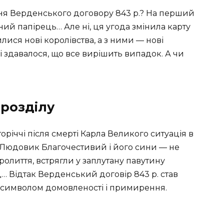
ня Верденського договору 843 р.? На перший
ий папірець… Але ні, ця угода змінила карту
илися нові королівства, а з ними — нові
ді здавалося, що все вирішить випадок. А чи
 розділу
торіччі після смерті Карла Великого ситуація в
 Людовик Благочестивий і його сини — не
олиття, встрягли у заплутану павутину
д… Відтак Верденський договір 843 р. став
, символом домовленості і примирення.