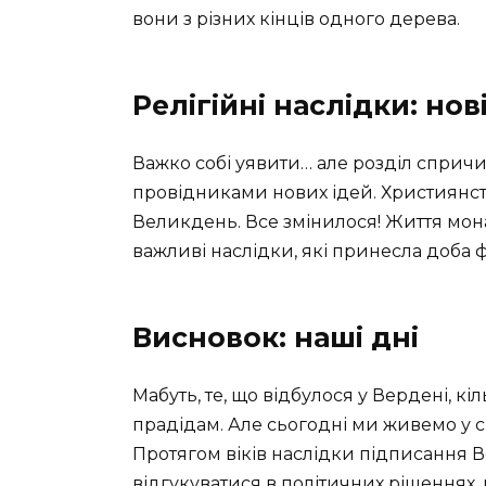
вони з різних кінців одного дерева.
Релігійні наслідки: нов
Важко собі уявити… але розділ спричи
провідниками нових ідей. Християнств
Великдень. Все змінилося! Життя мона
важливі наслідки, які принесла доба 
Висновок: наші дні
Мабуть, те, що відбулося у Вердені, кі
прадідам. Але сьогодні ми живемо у 
Протягом віків наслідки підписання 
відгукуватися в політичних рішеннях, 