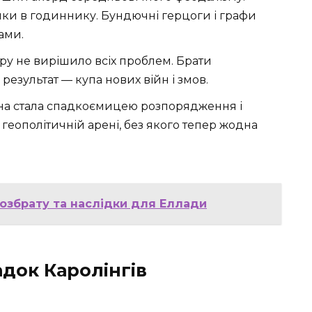
нки в годиннику. Бундючні герцоги і графи
ами.
ру не вирішило всіх проблем. Брати
езультат — купа нових війн і змов.
она стала спадкоємицею розпорядження і
 геополітичній арені, без якого тепер жодна
розбрату та наслідки для Еллади
адок Каролінгів