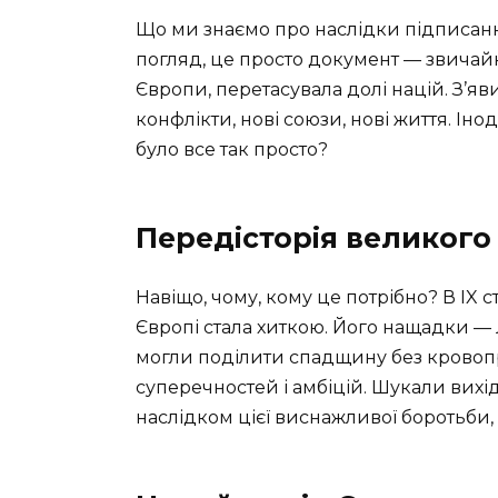
Що ми знаємо про наслідки підписан
погляд, це просто документ — звичайн
Європи, перетасувала долі націй. З’яв
конфлікти, нові союзи, нові життя. Іно
було все так просто?
Передісторія великого
Навіщо, чому, кому це потрібно? В IX с
Європі стала хиткою. Його нащадки —
могли поділити спадщину без кровопр
суперечностей і амбіцій. Шукали вихі
наслідком цієї виснажливої боротьби