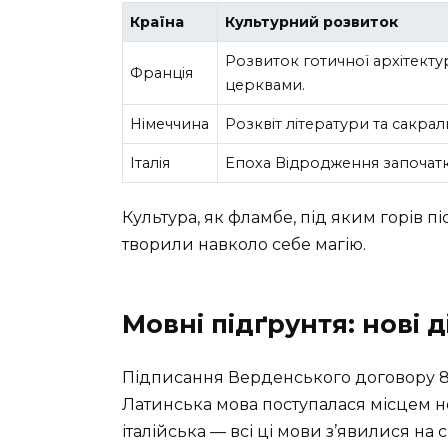
Країна
Культурний розвиток
Розвиток готичної архітектур
Франція
церквами.
Німеччина
Розквіт літератури та сакра
Італія
Епоха Відродження започатку
Культура, як фламбе, під яким горів п
творили навколо себе магію.
Мовні підґрунтя: нові 
Підписання Верденського договору 843
Латинська мова поступалася місцем н
італійська — всі ці мови з’явилися на с