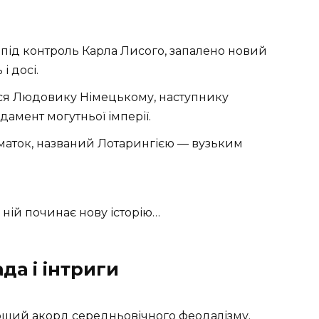
и під контроль Карла Лисого, запалено новий
і досі.
ася Людовику Німецькому, наступнику
дамент могутньої імперії.
 шматок, названий Лотарингією — вузьким
 ній починає нову історію…
да і інтриги
рший акорд середньовічного феодалізму.