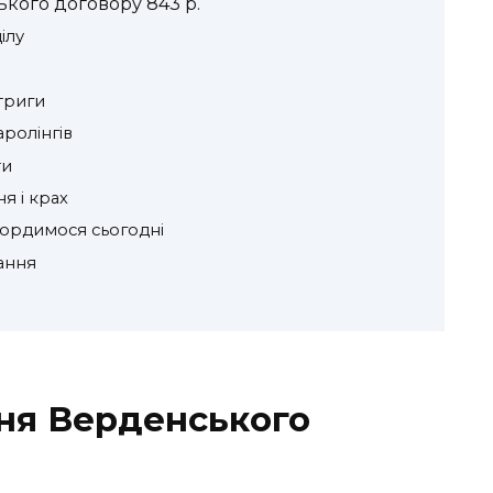
кого договору 843 р.
ілу
нтриги
аролінгів
ти
я і крах
гордимося сьогодні
вання
ня Верденського