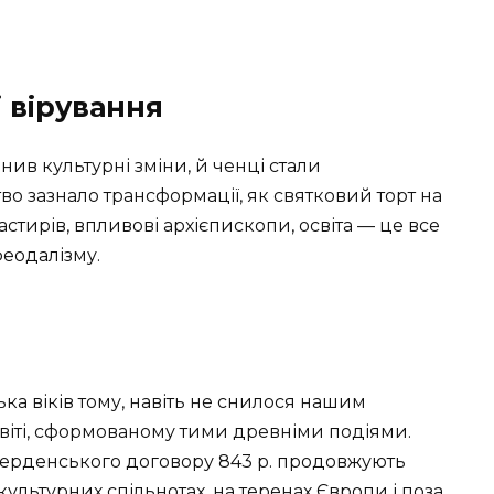
і вірування
нив культурні зміни, й ченці стали
о зазнало трансформації, як святковий торт на
стирів, впливові архієпископи, освіта — це все
феодалізму.
лька віків тому, навіть не снилося нашим
світі, сформованому тими древніми подіями.
Верденського договору 843 р. продовжують
культурних спільнотах, на теренах Європи і поза