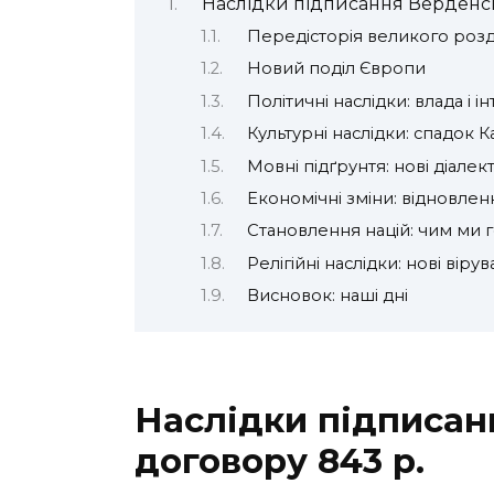
Наслідки підписання Верденсь
Передісторія великого розд
Новий поділ Європи
Політичні наслідки: влада і і
Культурні наслідки: спадок К
Мовні підґрунтя: нові діалек
Економічні зміни: відновленн
Становлення націй: чим ми 
Релігійні наслідки: нові віру
Висновок: наші дні
Наслідки підписан
договору 843 р.