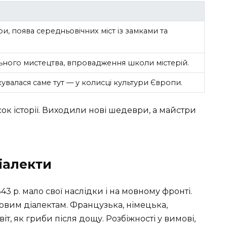
и, поява середньовічних міст із замками та
льного мистецтва, впровадження школи містерій.
валася саме тут — у колисці культури Європи.
ісок історії. Виходили нові шедеври, а майстри
діалекти
 р. мало свої наслідки і на мовному фронті.
овим діалектам. Французька, німецька,
віт, як гриби після дощу. Розбіжності у вимові,