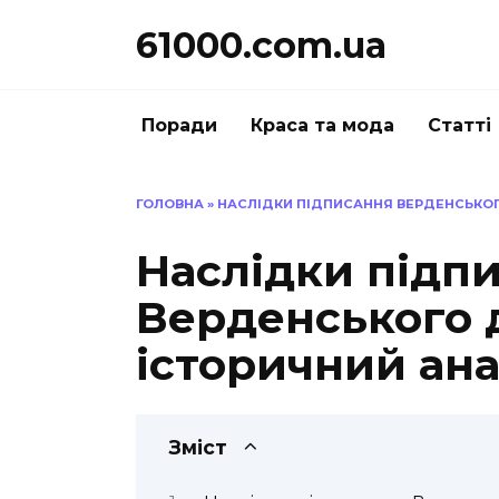
Перейти
61000.com.ua
до
вмісту
Поради
Краса та мода
Статті
ГОЛОВНА
»
НАСЛІДКИ ПІДПИСАННЯ ВЕРДЕНСЬКОГО
Наслідки підп
Верденського д
історичний ана
Зміст