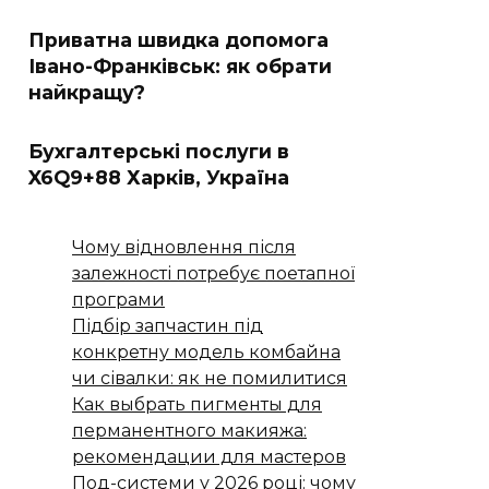
Приватна швидка допомога
Івано-Франківськ: як обрати
найкращу?
Бухгалтерські послуги в
X6Q9+88 Харків, Україна
Чому відновлення після
залежності потребує поетапної
програми
Підбір запчастин під
конкретну модель комбайна
чи сівалки: як не помилитися
Как выбрать пигменты для
перманентного макияжа:
рекомендации для мастеров
Под-системи у 2026 році: чому