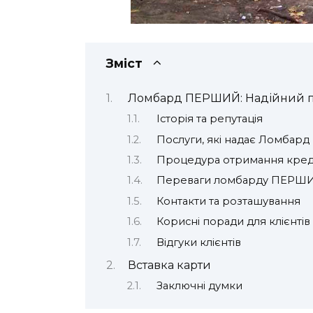
Зміст
Ломбард ПЕРШИЙ: Надійний па
Історія та репутація
Послуги, які надає Ломба
Процедура отримання кред
Переваги ломбарду ПЕРШ
Контакти та розташування
Корисні поради для клієнтів
Відгуки клієнтів
Вставка карти
Заключні думки