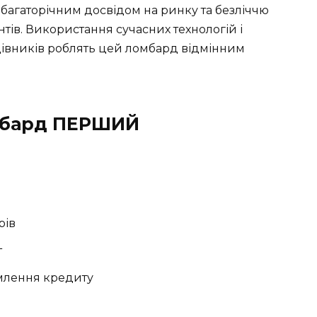
 багаторічним досвідом на ринку та безліччю
тів. Використання сучасних технологій і
цівників роблять цей ломбард відмінним
омбард ПЕРШИЙ
рів
т
млення кредиту