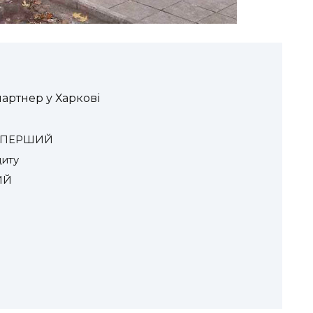
ртнер у Харкові
рд ПЕРШИЙ
иту
ИЙ