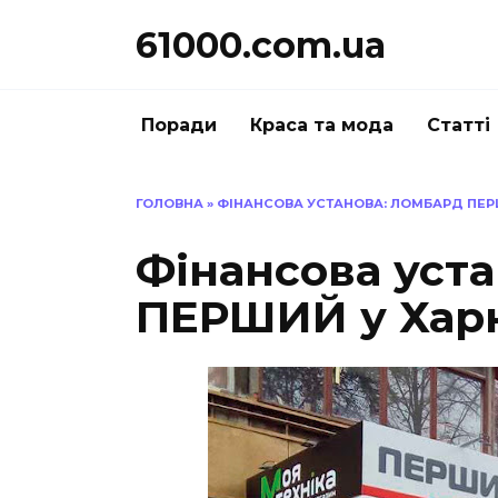
Перейти
61000.com.ua
до
вмісту
Поради
Краса та мода
Статті
ГОЛОВНА
»
ФІНАНСОВА УСТАНОВА: ЛОМБАРД ПЕРШ
Фінансова уст
ПЕРШИЙ у Харк