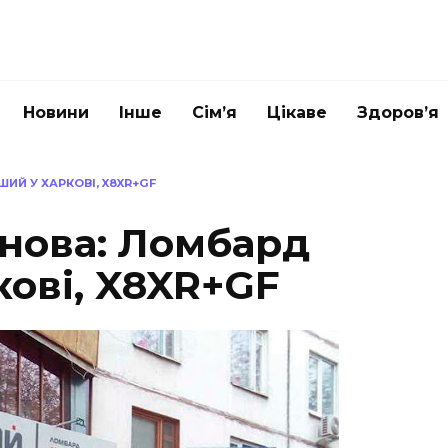
Новини
Інше
Сім’я
Цікаве
Здоров’я
ИЙ У ХАРКОВІ, X8XR+GF
анова: Ломбард
ові, X8XR+GF