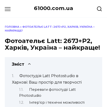
Перейти
61000.com.ua
до
вмісту
ГОЛОВНА
»
ФОТОАТЕЛЬЄ LATT: 267J+P2, ХАРКІВ, УКРАЇНА –
НАЙКРАЩЕ!
Фотоательє Latt: 267J+P2,
Харків, Україна – найкраще!
Зміст
Фотостудія Latt Photostudio в
Харкові: Ваш простір для творчості
Переваги фотостудії Latt
Photostudio
Інтер’єр і технічні можливості