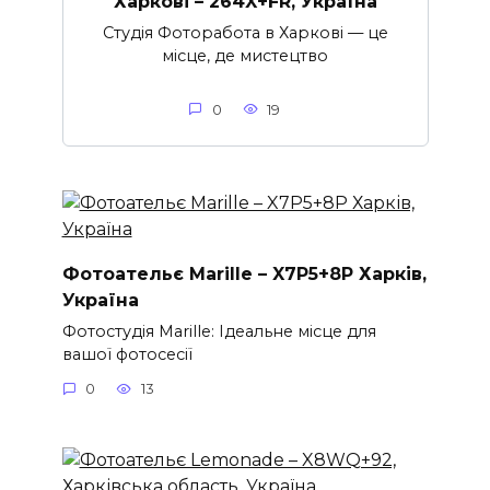
Харкові – 264X+FR, Україна
Студія Фоторабота в Харкові — це
місце, де мистецтво
0
19
Фотоательє Marille – X7P5+8P Харків,
Україна
Фотостудія Marille: Ідеальне місце для
вашої фотосесії
0
13