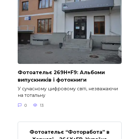
Фотоательє 269H+F9: Альбоми
випускників і фотокниги
У сучасному цифровому світі, незважаючи
на тотальну
0
13
Фотоательє “Фоторабота” в