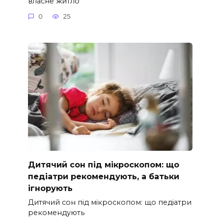
власне житло
0
25
Дитячий сон під мікроскопом: що
педіатри рекомендують, а батьки
ігнорують
Дитячий сон під мікроскопом: що педіатри
рекомендують