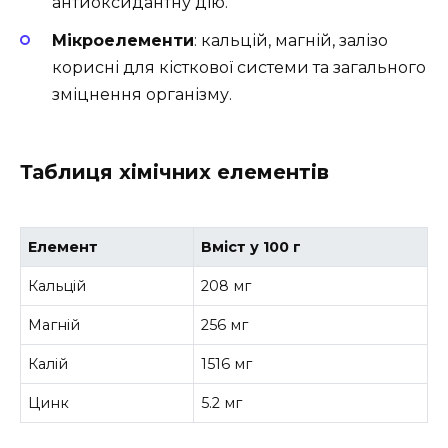
антиоксидантну дію.
Мікроелементи
: кальцій, магній, залізо
корисні для кісткової системи та загального
зміцнення організму.
Таблиця хімічних елементів
Елемент
Вміст у 100 г
Кальцій
208 мг
Магній
256 мг
Калій
1516 мг
Цинк
5.2 мг