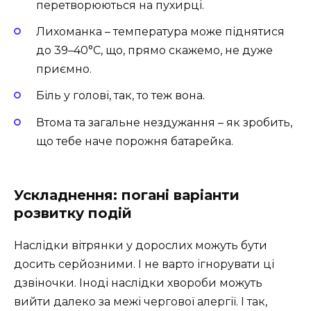
перетворюються на пухирці.
Лихоманка – температура може піднятися
до 39–40°C, що, прямо скажемо, не дуже
приємно.
Біль у голові, так, то теж вона.
Втома та загальне нездужання – як зробить,
що тебе наче порожня батарейка.
Ускладнення: погані варіанти
розвитку подій
Наслідки вітрянки у дорослих можуть бути
досить серйозними. І не варто ігнорувати ці
дзвіночки. Іноді наслідки хвороби можуть
вийти далеко за межі чергової алергії. І так,