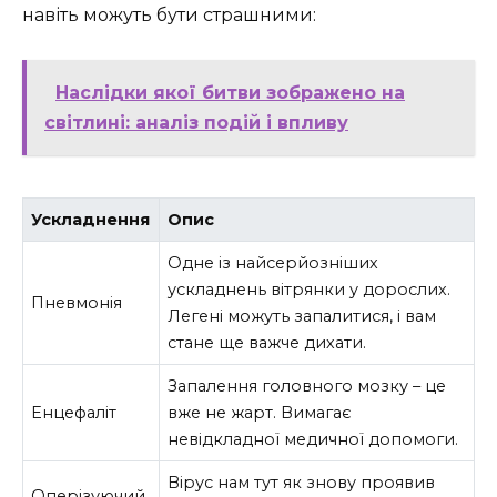
навіть можуть бути страшними:
Наслідки якої битви зображено на
світлині: аналіз подій і впливу
Ускладнення
Опис
Одне із найсерйозніших
ускладнень вітрянки у дорослих.
Пневмонія
Легені можуть запалитися, і вам
стане ще важче дихати.
Запалення головного мозку – це
Енцефаліт
вже не жарт. Вимагає
невідкладної медичної допомоги.
Вірус нам тут як знову проявив
Оперізуючий