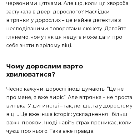
червоними цятками. Але що, коли ця хвороба
застукала в двері дорослого? Наслідки
вітрянки у дорослих – це майже детектив з
несподіваними поворотами сюжету. Давайте
глянемо, чому і як ця недуга може дати про
себе знати в зрілому віці.
Чому дорослим варто
хвилюватися?
Чесно кажучи, дорослі іноді думають: “Це не
про мене, я вже виріс”. Але вітрянка – не проста
витівка. У дитинстві – так, легше, та у дорослому
віці… Це вже інша історія: ускладнення і більш
важкі прояви. Іноді навіть страх проникає, коли
чуєш про нього. Така вже правда.