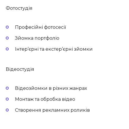
Фотостудія
Професійні фотосесії
Зйомка портфоліо
Інтер’єрні та екстер’єрні зйомки
Відеостудія
Відеозйомки в різних жанрах
Монтаж та обробка відео
Створення рекламних роликів