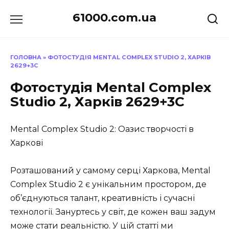
Перейти
61000.com.ua
до
вмісту
ГОЛОВНА
»
ФОТОСТУДІЯ MENTAL COMPLEX STUDIO 2, ХАРКІВ
2629+3C
Фотостудія Mental Complex
Studio 2, Харків 2629+3C
Mental Complex Studio 2: Оазис творчості в
Харкові
Розташований у самому серці Харкова, Mental
Complex Studio 2 є унікальним простором, де
об’єднуються талант, креативність і сучасні
технології. Зануртесь у світ, де кожен ваш задум
може стати реальністю. У цій статті ми