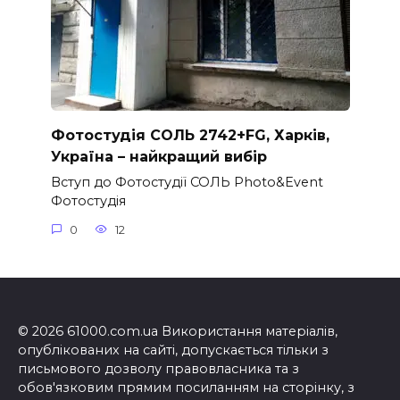
Фотостудія СОЛЬ 2742+FG, Харків,
Україна – найкращий вибір
Вступ до Фотостудії СОЛЬ Photo&Event
Фотостудія
0
12
© 2026 61000.com.ua Використання матеріалів,
опублікованих на сайті, допускається тільки з
письмового дозволу правовласника та з
обов'язковим прямим посиланням на сторінку, з