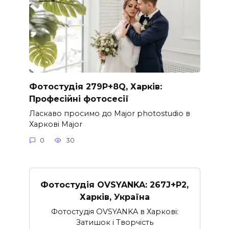
Фотостудія 279P+8Q, Харків:
Професійні фотосесії
Ласкаво просимо до Major photostudio в
Харкові Major
0
30
Фотостудія OVSYANKA: 267J+P2,
Харків, Україна
Фотостудія OVSYANKA в Харкові:
Затишок і Творчість