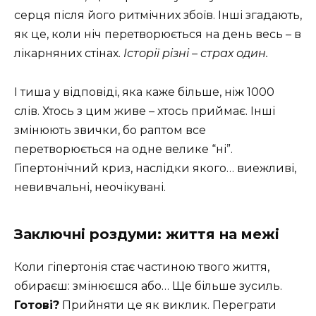
серця після його ритмічних збоїв. Інші згадають,
як це, коли ніч перетворюється на день весь – в
лікарняних стінах.
Історії різні – страх один.
І тиша у відповіді, яка каже більше, ніж 1000
слів. Хтось з цим живе – хтось приймає. Інші
змінюють звички, бо раптом все
перетворюється на одне велике “ні”.
Гіпертонічний криз, наслідки якого… виежливі,
невивчальні, неочікувані.
Заключні роздуми: життя на межі
Коли гіпертонія стає частиною твого життя,
обираєш: змінюєшся або… Ще більше зусиль.
Готові?
Прийняти це як виклик. Переграти