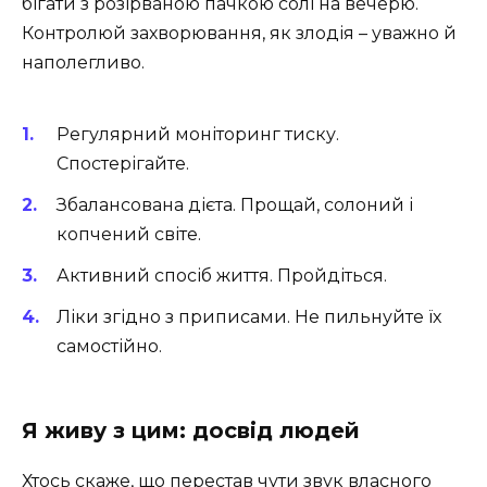
бігати з розірваною пачкою солі на вечерю.
Контролюй захворювання, як злодія – уважно й
наполегливо.
Регулярний моніторинг тиску.
Спостерігайте.
Збалансована дієта. Прощай, солоний і
копчений світе.
Активний спосіб життя. Пройдіться.
Ліки згідно з приписами. Не пильнуйте їх
самостійно.
Я живу з цим: досвід людей
Хтось скаже, що перестав чути звук власного