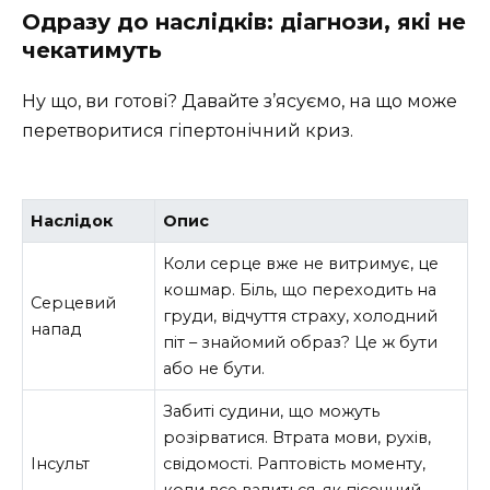
Одразу до наслідків: діагнози, які не
чекатимуть
Ну що, ви готові? Давайте з’ясуємо, на що може
перетворитися гіпертонічний криз.
Наслідок
Опис
Коли серце вже не витримує, це
кошмар. Біль, що переходить на
Серцевий
груди, відчуття страху, холодний
напад
піт – знайомий образ? Це ж бути
або не бути.
Забиті судини, що можуть
розірватися. Втрата мови, рухів,
Інсульт
свідомості. Раптовість моменту,
коли все валиться, як пісочний