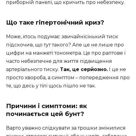
приборній панелі, що кричить про небезпеку.
Що таке гіпертонічний криз?
Може, хтось подумає: звичайнісінький тиск
підскочив, що тут такого? Але це не лише про
цифри на манжеті тонометра. Це про раптове і
часто небезпечне для життя підвищення
артеріального тиску.
Так, це серйозно.
І це не
просто хвороба, а симптом – попередження про
те, що десь у тілі щось пішло не так.
Причини і симптоми: як
починається цей бунт?
Варто уважно слідкувати за трошки змінилися