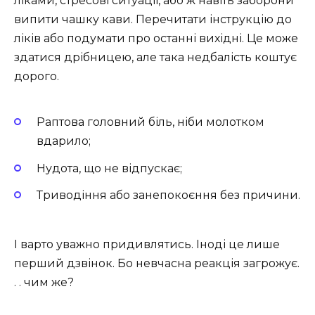
ліками, стресові ситуації, або ж навіть заборони
випити чашку кави. Перечитати інструкцію до
ліків або подумати про останні вихідні. Це може
здатися дрібницею, але така недбалість коштує
дорого.
Раптова головний біль, ніби молотком
вдарило;
Нудота, що не відпускає;
Триводіння або занепокоєння без причини.
І варто уважно придивлятись. Іноді це лише
перший дзвінок. Бо невчасна реакція загрожує.
. . чим же?