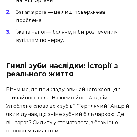
на інші органи.
Запах з рота ― це лиш поверхнева
проблема.
Їжа та напої ― боляче, ніби розпеченим
вугіллям по нерву.
Гнилі зуби наслідки: історії з
реального життя
Візьмімо, до прикладу, звичайного хлопця з
звичайного села. Назвемо його Андрій.
Улюблене слово всіх зубів? “Терплячий” Андрій,
який думав, що зніме зубний біль чаркою. Де
він зараз? Сидить у стоматолога, з безмірно
порожнім гаманцем.