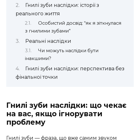
Гнилі зуби наслідки: історії з
реального життя
Особистий досвід: “як я зіткнулася
з гнилими зубами”
Реальні наслідки
Чи можуть наслідки бути
інакшими?
Гнилі зуби наслідки: перспектива без
фінальної точки
Гнилі зуби наслідки: що чекає
на вас, якщо ігнорувати
проблему
Гнилі зуби ― фраза, що вже самим звуком