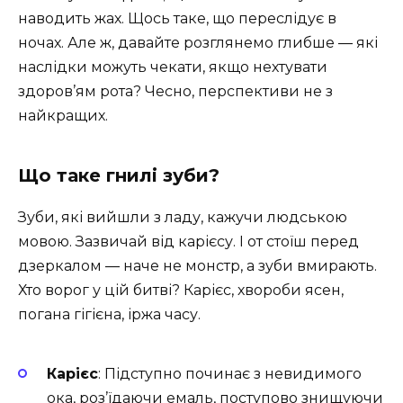
наводить жах. Щось таке, що переслідує в
ночах. Але ж, давайте розглянемо глибше ― які
наслідки можуть чекати, якщо нехтувати
здоров’ям рота? Чесно, перспективи не з
найкращих.
Що таке гнилі зуби?
Зуби, які вийшли з ладу, кажучи людською
мовою. Зазвичай від карієсу. І от стоїш перед
дзеркалом ― наче не монстр, а зуби вмирають.
Хто ворог у цій битві? Карієс, хвороби ясен,
погана гігієна, іржа часу.
Карієс
: Підступно починає з невидимого
ока, роз’їдаючи емаль, поступово знищуючи