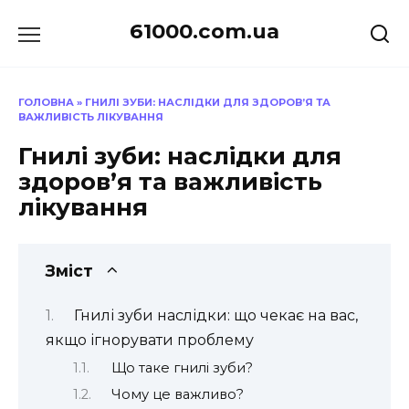
Перейти
61000.com.ua
до
вмісту
ГОЛОВНА
»
ГНИЛІ ЗУБИ: НАСЛІДКИ ДЛЯ ЗДОРОВ’Я ТА
ВАЖЛИВІСТЬ ЛІКУВАННЯ
Гнилі зуби: наслідки для
здоров’я та важливість
лікування
Зміст
Гнилі зуби наслідки: що чекає на вас,
якщо ігнорувати проблему
Що таке гнилі зуби?
Чому це важливо?