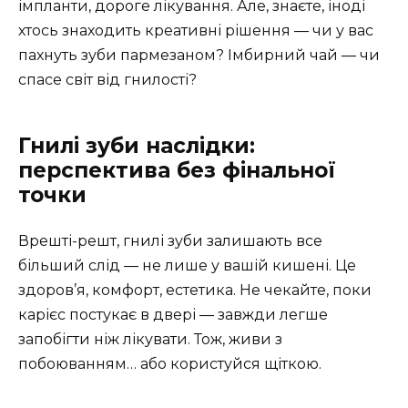
імпланти, дороге лікування. Але, знаєте, іноді
хтось знаходить креативні рішення ― чи у вас
пахнуть зуби пармезаном? Імбирний чай ― чи
спасе світ від гнилості?
Гнилі зуби наслідки:
перспектива без фінальної
точки
Врешті-решт, гнилі зуби залишають все
більший слід ― не лише у вашій кишені. Це
здоров’я, комфорт, естетика. Не чекайте, поки
карієс постукає в двері ― завжди легше
запобігти ніж лікувати. Тож, живи з
побоюванням… або користуйся щіткою.