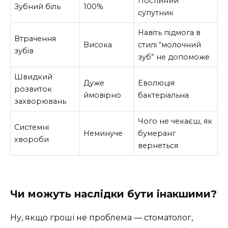
Постійний
Зубний біль
100%
супутник
Навіть підмога в
Втрачення
Висока
стилі “молочний
зубів
зуб” не допоможе
Швидкий
Дуже
Еволюція
розвиток
ймовірно
бактеріальна
захворювань
Чого не чекаєш, як
Системні
Неминуче
бумеранг
хвороби
вернеться
Чи можуть наслідки бути інакшими?
Ну, якщо гроші не проблема ― стоматолог,