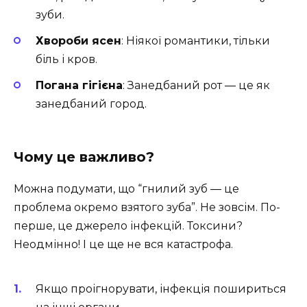
зуби.
Хвороби ясен
: Ніякої романтики, тільки
біль і кров.
Погана гігієна
: Занедбаний рот ― це як
занедбаний город.
Чому це важливо?
Можна подумати, що “гнилий зуб ― це
проблема окремо взятого зуба”. Не зовсім. По-
перше, це джерело інфекцій. Токсини?
Неодмінно! І це ще не вся катастрофа.
Якщо проігнорувати, інфекція пошириться