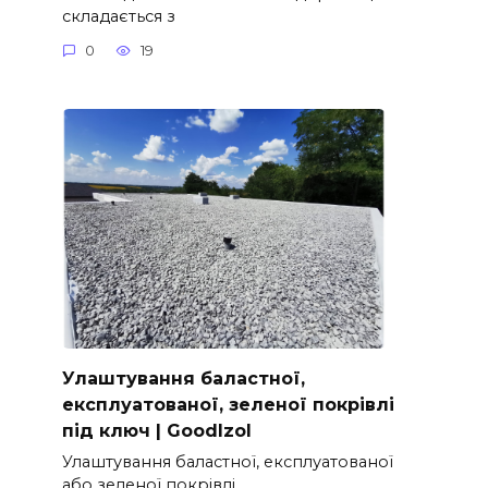
складається з
0
19
Улаштування баластної,
експлуатованої, зеленої покрівлі
під ключ | GoodIzol
Улаштування баластної, експлуатованої
або зеленої покрівлі