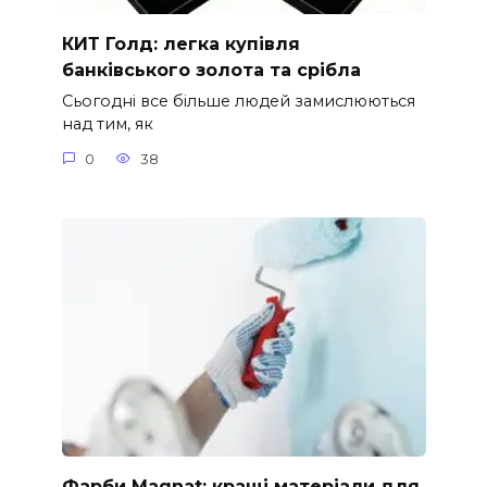
КИТ Голд: легка купівля
банківського золота та срібла
Сьогодні все більше людей замислюються
над тим, як
0
38
Фарби Magnat: кращі матеріали для