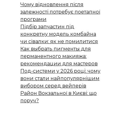
Чому відновлення після
залежності потребує поетапної
програми
Підбір запчастин під
конкретну модель комбайна
чи сівалки: як не помилитися
Как выбрать пигменты для
перманентного макияжа:
рекомендации для мастеров
Под-системи у 2026 році: чому
вони стали найпопулярнішим
вибором серед вейперів
Район Вокзальної в Києві: що
поруч?