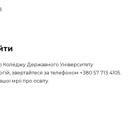
В
йти
ого Коледжу Державного Університету
ій, звертайтеся за телефоном +380 57 713 4105.
ої мрії про освіту.