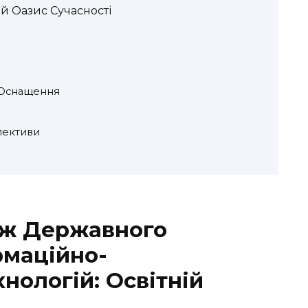
ій Оазис Сучасності
е Оснащення
пективи
дж Державного
рмаційно-
нологій: Освітній