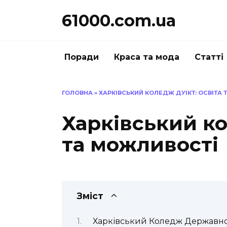
Перейти
61000.com.ua
до
вмісту
Поради
Краса та мода
Статті
ГОЛОВНА
»
ХАРКІВСЬКИЙ КОЛЕДЖ ДУІКТ: ОСВІТА
Харківський ко
та можливості
Зміст
Харківський Коледж Державно