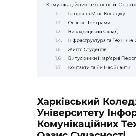
Комунікаційних Технологій: Освітн
Історія та Місія Коледжу
Освітні Програми
Викладацький Склад
Інфраструктура та Технічн
Життя Студентів
Випускники і Кар’єрні Перс
Контакти та Як Нас Знайти
Харківський Коле
Університету Інфо
Комунікаційних Тех
Оазис Сучасності