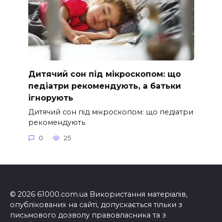
Дитячий сон під мікроскопом: що
педіатри рекомендують, а батьки
ігнорують
Дитячий сон під мікроскопом: що педіатри
рекомендують
0
25
© 2026 61000.com.ua Використання матеріалів,
опублікованих на сайті, допускається тільки з
письмового дозволу правовласника та з