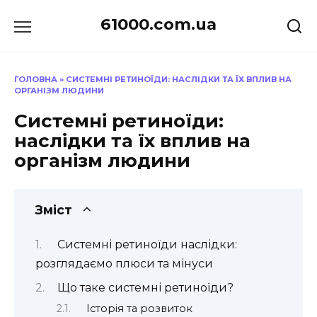
Перейти
61000.com.ua
до
вмісту
ГОЛОВНА
»
СИСТЕМНІ РЕТИНОЇДИ: НАСЛІДКИ ТА ЇХ ВПЛИВ НА
ОРГАНІЗМ ЛЮДИНИ
Системні ретиноїди:
наслідки та їх вплив на
організм людини
Зміст
Системні ретиноїди наслідки:
розглядаємо плюси та мінуси
Що таке системні ретиноїди?
Історія та розвиток