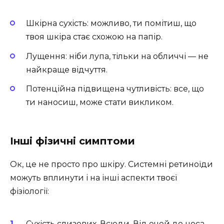
Шкірна сухість: можливо, ти помітиш, що
твоя шкіра стає схожою на папір.
Лущення: ніби лупа, тільки на обличчі — не
найкраще відчуття.
Потенційна підвищена чутливість: все, що
ти наносиш, може стати викликом.
Інші фізичні симптоми
Ок, це не просто про шкіру. Системні ретиноїди
можуть вплинути і на інші аспекти твоєї
фізіології:
Сухість слизових. Всюди. Від очей до носа.