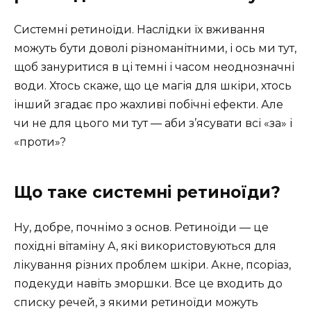
Системні ретиноїди. Наслідки їх вживання
можуть бути доволі різноманітними, і ось ми тут,
щоб зануритися в ці темні і часом неоднозначні
води. Хтось скаже, що це магія для шкіри, хтось
інший згадає про жахливі побічні ефекти. Але
чи не для цього ми тут — аби з’ясувати всі «за» і
«проти»?
Що таке системні ретиноїди?
Ну, добре, почнімо з основ. Ретиноїди — це
похідні вітаміну A, які використовуються для
лікування різних проблем шкіри. Акне, псоріаз,
подекуди навіть зморшки. Все це входить до
списку речей, з якими ретиноїди можуть