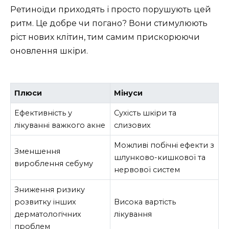
Ретиноїди приходять і просто порушують цей
ритм. Це добре чи погано? Вони стимулюють
ріст нових клітин, тим самим прискорюючи
оновлення шкіри.
Плюси
Мінуси
Ефективність у
Сухість шкіри та
лікуванні важкого акне
слизових
Можливі побічні ефекти з
Зменшення
шлунково-кишкової та
вироблення себуму
нервової систем
Зниження ризику
розвитку інших
Висока вартість
дерматологічних
лікування
проблем