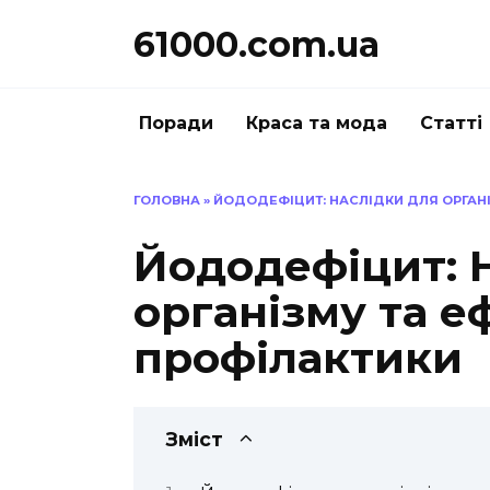
Перейти
61000.com.ua
до
вмісту
Поради
Краса та мода
Статті
ГОЛОВНА
»
ЙОДОДЕФІЦИТ: НАСЛІДКИ ДЛЯ ОРГАН
Йододефіцит: 
організму та е
профілактики
Зміст