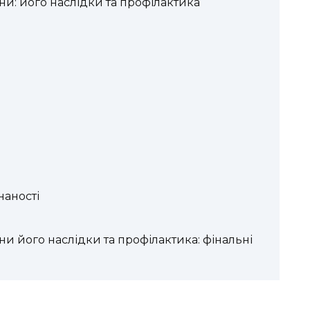
и: його наслідки та профілактика
наності
и його наслідки та профілактика: фінальні