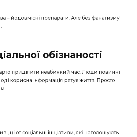
ива – йодовмісні препарати. Але без фанатизму!
.
іальної обізнаності
варто приділити неабиякий час. Люди повинні
оді корисна інформація рятує життя. Просто
м.
і, ці от соціальні ініціативи, які наголошують