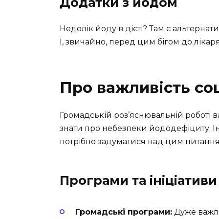
Додатки з йодом
Недолік йоду в дієті? Там є альтернат
І, звичайно, перед цим бігом до лікаря
Про важливість соц
Громадській роз’яснювальній роботі 
знати про небезпеки йододефіциту. Ін
потрібно задуматися над цим питання
Програми та ініціативи
Громадські програми:
Дуже важлив