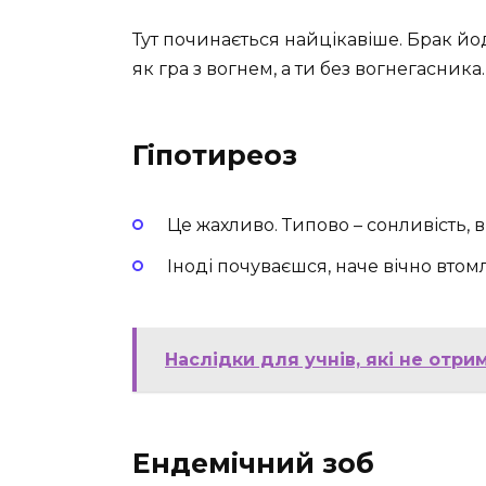
Тут починається найцікавіше. Брак йод
як гра з вогнем, а ти без вогнегасника.
Гіпотиреоз
Це жахливо. Типово – сонливість, в
Іноді почуваєшся, наче вічно вто
Наслідки для учнів, які не отри
Ендемічний зоб