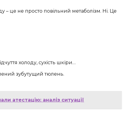
у – це не просто повільний метаболізм. Ні. Це
ідчуття холоду, сухість шкіри…
млений зубутущий тюлень.
мали атестацію: аналіз ситуації