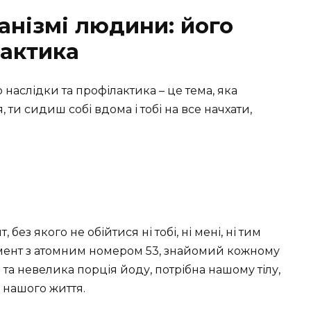
анізмі людини: його
лактика
наслідки та профілактика – це тема, яка
, ти сидиш собі вдома і тобі на все начхати,
без якого не обійтися ні тобі, ні мені, ні тим
лемент з атомним номером 53, знайомий кожному
що та невелика порція йоду, потрібна нашому тілу,
в нашого життя.