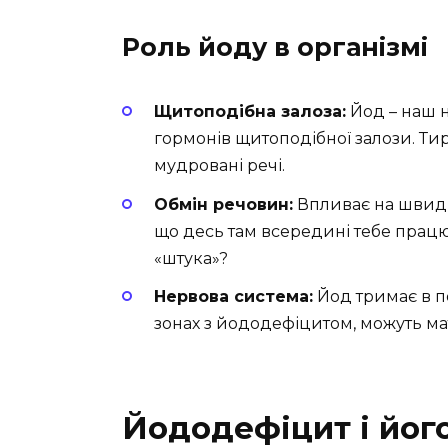
Роль йоду в організмі
Щитоподібна залоза:
Йод – наш 
гормонів щитоподібної залози. Тир
мудровані речі.
Обмін речовин:
Впливає на швидк
що десь там всередині тебе працю
«штука»?
Нервова система:
Йод тримає в по
зонах з йододефіцитом, можуть м
Йододефіцит і йог