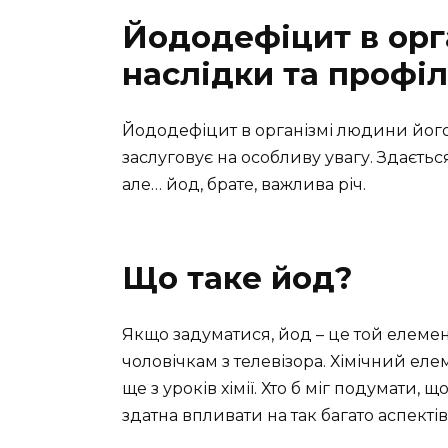
Йододефіцит в орг
наслідки та профі
Йододефіцит в організмі людини його 
заслуговує на особливу увагу. Здається
але… йод, брате, важлива річ.
Що таке йод?
Якщо задуматися, йод – це той елемент, 
чоловічкам з телевізора. Хімічний е
ще з уроків хімії. Хто б міг подумати, 
здатна впливати на так багато аспекті