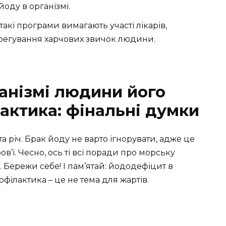
йоду в організмі.
такі програми вимагають участі лікарів,
корегування харчових звичок людини.
анізмі людини його
актика: фінальні думки
а річ. Брак йоду не варто ігнорувати, адже це
’ї. Чесно, ось ті всі поради про морську
 Бережи себе! І пам’ятай: йододефіцит в
філактика – це не тема для жартів.