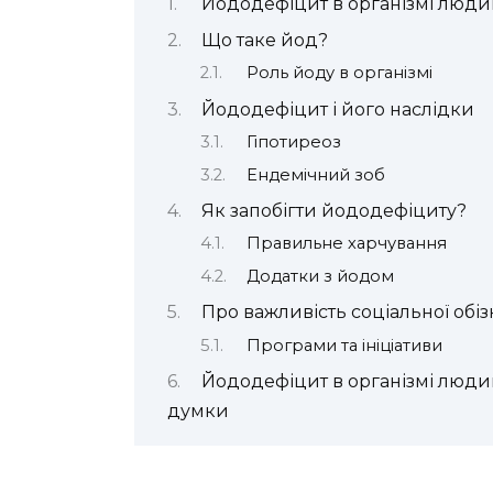
Йододефіцит в організмі людин
Що таке йод?
Роль йоду в організмі
Йододефіцит і його наслідки
Гіпотиреоз
Ендемічний зоб
Як запобігти йододефіциту?
Правильне харчування
Додатки з йодом
Про важливість соціальної обіз
Програми та ініціативи
Йододефіцит в організмі людин
думки