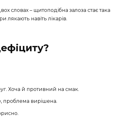
двох словах – щитоподібна залоза стає така
ри лякають навіть лікарів.
дефіциту?
г. Хоча й противний на смак.
е, проблема вирішена.
орисно.