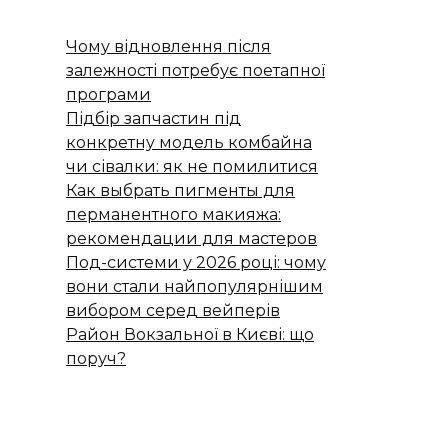
Чому відновлення після
залежності потребує поетапної
програми
Підбір запчастин під
конкретну модель комбайна
чи сівалки: як не помилитися
Как выбрать пигменты для
перманентного макияжа:
рекомендации для мастеров
Под-системи у 2026 році: чому
вони стали найпопулярнішим
вибором серед вейперів
Район Вокзальної в Києві: що
поруч?