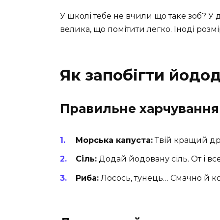
У школі тебе не вчили що таке зоб? У 
велика, що помітити легко. Іноді розмі
Як запобігти йодо
Правильне харчування
Морська капуста:
Твій кращий дру
Сіль:
Додай йодовану сіль. От і вс
Риба:
Лосось, тунець… Смачно й к