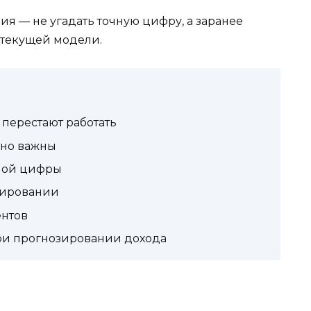
я — не угадать точную цифру, а заранее
 текущей модели.
перестают работать
ьно важны
ной цифры
зировании
ентов
при прогнозировании дохода