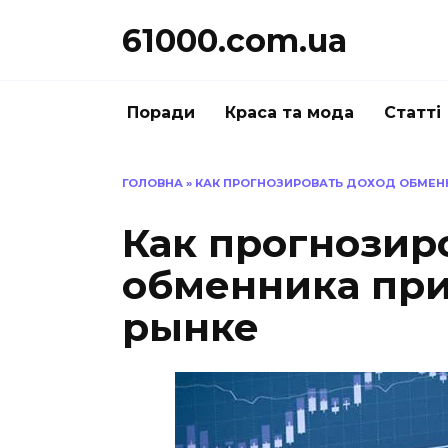
Перейти
61000.com.ua
до
вмісту
Поради
Краса та мода
Статті
ГОЛОВНА
»
КАК ПРОГНОЗИРОВАТЬ ДОХОД ОБМЕН
Как прогнозир
обменника при
рынке