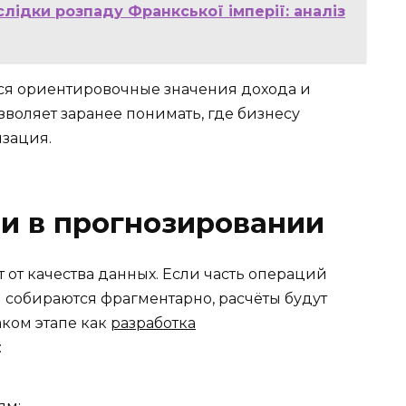
лідки розпаду Франкської імперії: аналіз
ся ориентировочные значения дохода и
зволяет заранее понимать, где бизнесу
изация.
и в прогнозировании
 от качества данных. Если часть операций
и собираются фрагментарно, расчёты будут
аком этапе как
разработка
: