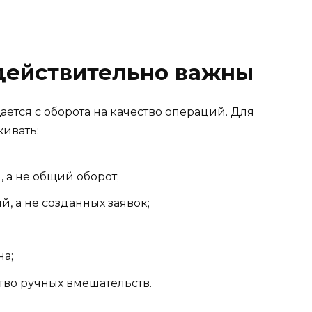
действительно важны
ется с оборота на качество операций. Для
живать:
 а не общий оборот;
, а не созданных заявок;
а;
тво ручных вмешательств.