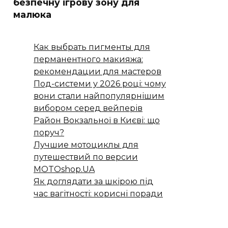
безпечну ігрову зону для
малюка
Как выбрать пигменты для
перманентного макияжа:
рекомендации для мастеров
Под-системи у 2026 році: чому
вони стали найпопулярнішим
вибором серед вейперів
Район Вокзальної в Києві: що
поруч?
Лучшие мотоциклы для
путешествий по версии
MOTOshop.UA
Як доглядати за шкірою під
час вагітності: корисні поради