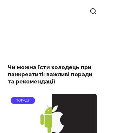
Чи можна їсти холодець при
панкреатиті: важливі поради
та рекомендації
ПОРАДИ