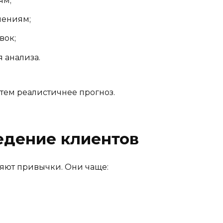
ям;
лениям;
вок;
 анализа.
 тем реалистичнее прогноз.
едение клиентов
яют привычки. Они чаще: