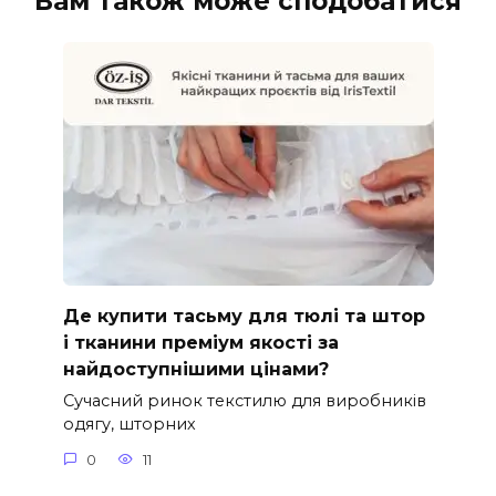
Вам також може сподобатися
Де купити тасьму для тюлі та штор
і тканини преміум якості за
найдоступнішими цінами?
Сучасний ринок текстилю для виробників
одягу, шторних
0
11