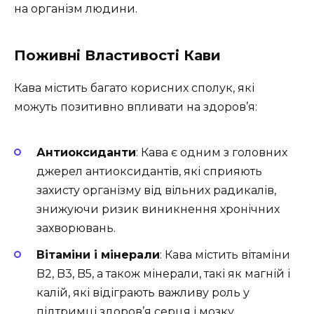
на організм людини.
Поживні Властивості Кави
Кава містить багато корисних сполук, які
можуть позитивно впливати на здоров’я:
Антиоксиданти
: Кава є одним з головних
джерел антиоксидантів, які сприяють
захисту організму від вільних радикалів,
знижуючи ризик виникнення хронічних
захворювань.
Вітаміни і мінерали
: Кава містить вітаміни
B2, B3, B5, а також мінерали, такі як магній і
калій, які відіграють важливу роль у
підтримці здоров’я серця і мозку.