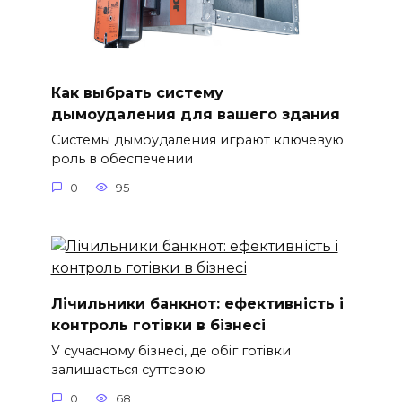
Как выбрать систему
дымоудаления для вашего здания
Системы дымоудаления играют ключевую
роль в обеспечении
0
95
Лічильники банкнот: ефективність і
контроль готівки в бізнесі
У сучасному бізнесі, де обіг готівки
залишається суттєвою
0
68