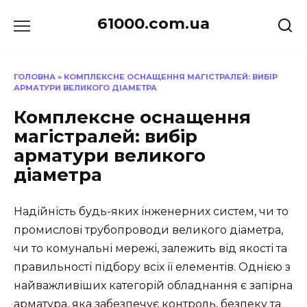
Перейти
61000.com.ua
до
вмісту
ГОЛОВНА
»
КОМПЛЕКСНЕ ОСНАЩЕННЯ МАГІСТРАЛЕЙ: ВИБІР
АРМАТУРИ ВЕЛИКОГО ДІАМЕТРА
Комплексне оснащення
магістралей: вибір
арматури великого
діаметра
Надійність будь-яких інженерних систем, чи то
промислові трубопроводи великого діаметра,
чи то комунальні мережі, залежить від якості та
правильності підбору всіх її елементів. Однією з
найважливіших категорій обладнання є запірна
арматура, яка забезпечує контроль, безпеку та