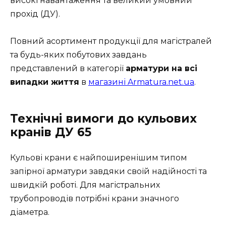
високі навантаження та великий умовний
прохід (ДУ).
Повний асортимент продукції для магістралей
та будь-яких побутових завдань
представлений в категорії
арматури на всі
випадки життя
в
магазині Armatura.net.ua
.
Технічні вимоги до кульових
кранів ДУ 65
Кульові крани є найпоширенішим типом
запірної арматури завдяки своїй надійності та
швидкій роботі. Для магістральних
трубопроводів потрібні крани значного
діаметра.