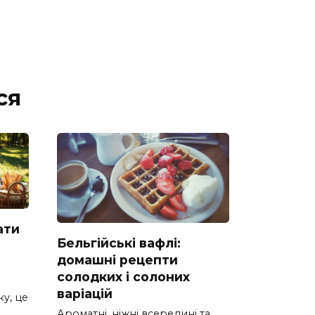
ся
ати
Бельгійські вафлі:
домашні рецепти
солодких і солоних
варіацій
у, це
Ароматні, ніжні всередині та