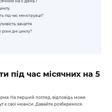
ісячних на 5 день?
циклу
ть під час менструації?
ивість зачаття
 різні дні циклу?
ти під час місячних на 5
дарма. На перший погляд, відповідь може
т є свої нюанси. Давайте розберемося.