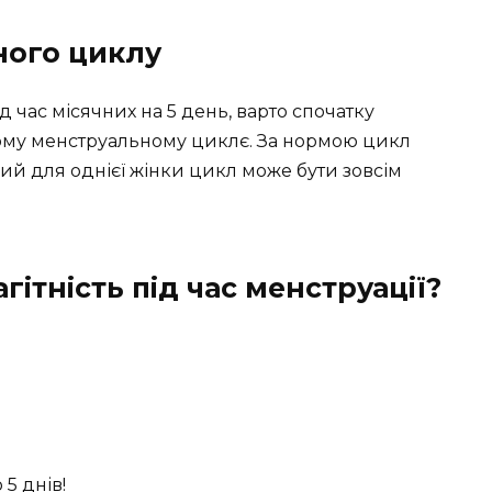
ного циклу
д час місячних на 5 день, варто спочатку
цьому менструальному циклє. За нормою цикл
ний для однієї жінки цикл може бути зовсім
гітність під час менструації?
5 днів!