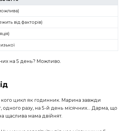
можлива)
ежить від факторів)
яція)
изької
ячних на 5 день? Можливо.
ід
 у кого цикл як годинник. Марина завжди
 от, одного разу, на 5-й день місячних… Дарма, що
она щаслива мама двійнят.