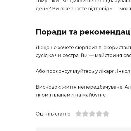
Тому… життя і цикли непередбачувані. 
день? Ви вже знаєте відповідь — мож
Поради та рекомендаці
Якщо не хочете сюрпризів, скористай
сусідка чи сестра. Ви — майстриня свог
Або проконсультуйтесь у лікаря. Інкол
Висновок: життя непередбачуване. Ал
тілом і планами на майбутнє.
Оцініть статтю