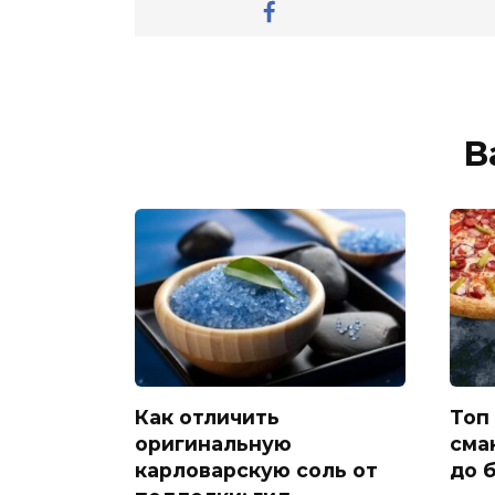
В
Как отличить
Топ
оригинальную
смак
карловарскую соль от
до 