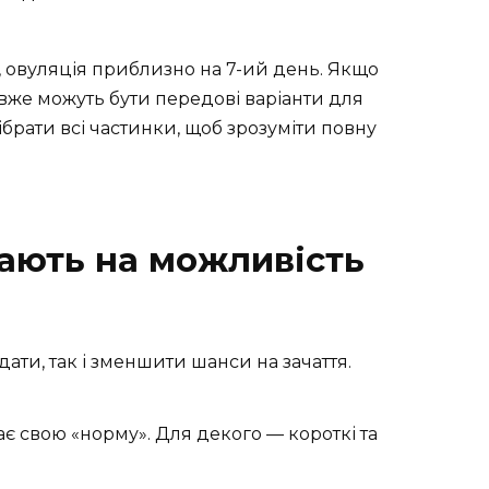
, овуляція приблизно на 7-ий день. Якщо
я вже можуть бути передові варіанти для
зібрати всі частинки, щоб зрозуміти повну
ають на можливість
ати, так і зменшити шанси на зачаття.
є свою «норму». Для декого — короткі та