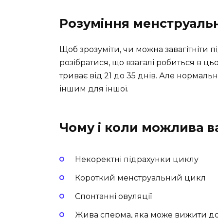
Розуміння менструаль
Щоб зрозуміти, чи можна завагітніти пі
розібратися, що взагалі робиться в 
триває від 21 до 35 днів. Але нормаль
іншим для іншої.
Чому і коли можлива ва
Некоректні підрахунки циклу
Короткий менструальний цикл
Спонтанні овуляції
Жива сперма, яка може вижити до 