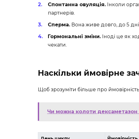
Спонтанна овуляція.
Інколи орган
партнерів.
Сперма.
Вона живе довго, до 5 днів.
Гормональні зміни.
Іноді це як хо
чекати.
Наскільки ймовірне зач
Щоб зрозуміти більше про ймовірність
Чи можна колоти дексаметазон 
День циклу
Ймовірність