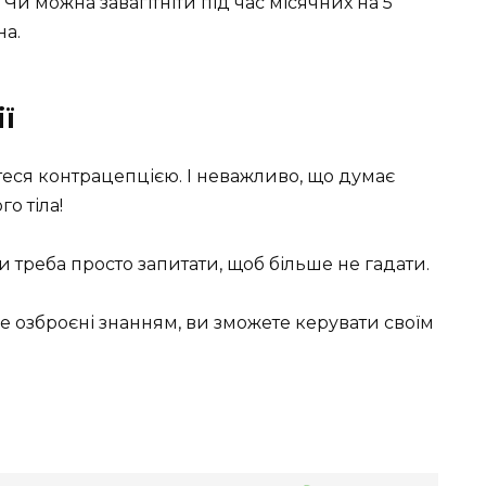
Чи можна завагітніти під час місячних на 5
на.
ї
теся контрацепцією. І неважливо, що думає
о тіла!
и треба просто запитати, щоб більше не гадати.
е озброєні знанням, ви зможете керувати своїм