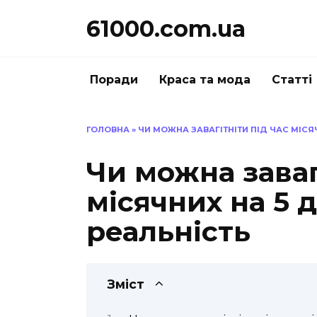
Перейти
61000.com.ua
до
вмісту
Поради
Краса та мода
Статті
ГОЛОВНА
»
ЧИ МОЖНА ЗАВАГІТНІТИ ПІД ЧАС МІСЯЧ
Чи можна заваг
місячних на 5 д
реальність
Зміст