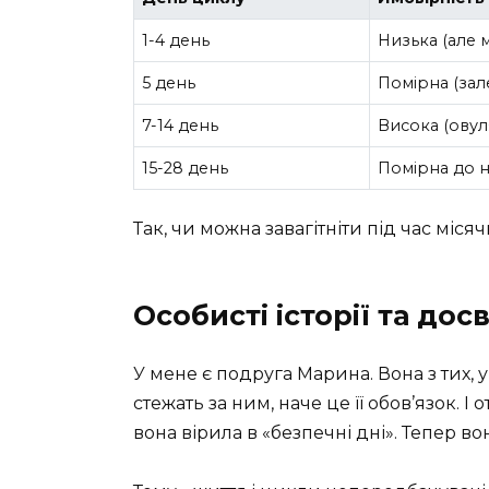
1-4 день
Низька (але 
5 день
Помірна (зал
7-14 день
Висока (овул
15-28 день
Помірна до н
Так, чи можна завагітніти під час міс
Особисті історії та досв
У мене є подруга Марина. Вона з тих,
стежать за ним, наче це її обов’язок. І
вона вірила в «безпечні дні». Тепер в