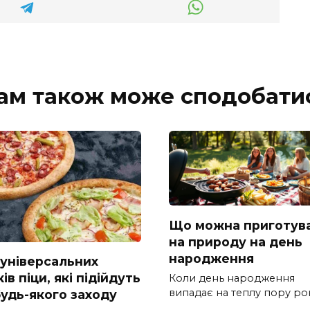
ам також може сподобати
Що можна приготув
на природу на день
народження
 універсальних
ів піци, які підійдуть
Коли день народження
випадає на теплу пору рок
будь-якого заходу