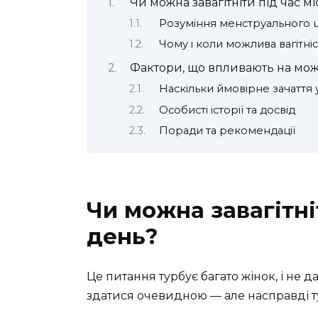
Чи можна завагітніти під час м
Розуміння менструального 
Чому і коли можлива вагітніс
Фактори, що впливають на можл
Наскільки ймовірне зачаття у
Особисті історії та досвід
Поради та рекомендації
Чи можна завагітні
день?
Це питання турбує багато жінок, і не 
здатися очевидною — але насправді ту