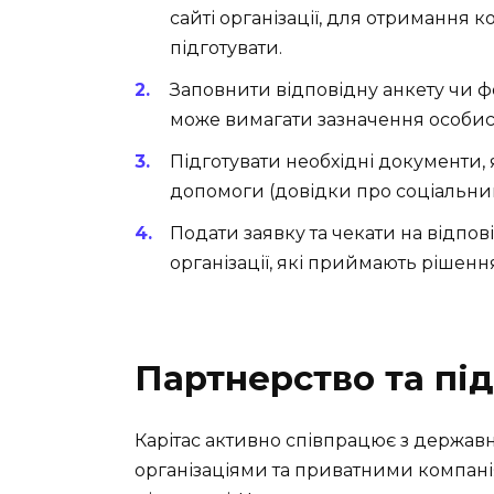
сайті організації, для отримання к
підготувати.
Заповнити відповідну анкету чи 
може вимагати зазначення особисти
Підготувати необхідні документи,
допомоги (довідки про соціальний
Подати заявку та чекати на відпов
організації, які приймають рішен
Партнерство та пі
Карітас активно співпрацює з держа
організаціями та приватними компані