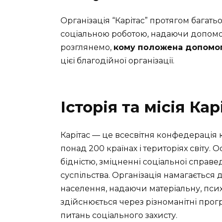
Організація “Карітас” протягом багать
соціальною роботою, надаючи допомогу
розглянемо,
кому положена допомог
цієї благодійної організації.
Історія та місія Кар
Карітас — це всесвітня конфедерація к
понад 200 країнах і територіях світу. О
бідністю, зміцненні соціальної справе
суспільства. Організація намагаєтьс
населення, надаючи матеріальну, псих
здійснюється через різноманітні прог
питань соціального захисту.