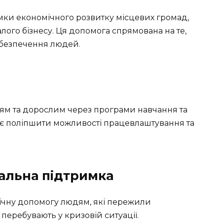
имки економічного розвитку місцевих громад,
лого бізнесу. Ця допомога спрямована на те,
абезпечення людей.
ітям та дорослим через програми навчання та
ає поліпшити можливості працевлаштування та
іальна підтримка
огічну допомогу людям, які пережили
 перебувають у кризовій ситуації.