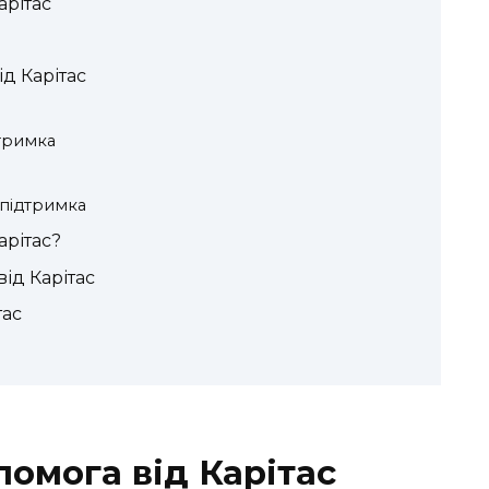
арітас
д Карітас
дтримка
 підтримка
арітас?
ід Карітас
тас
омога від Карітас