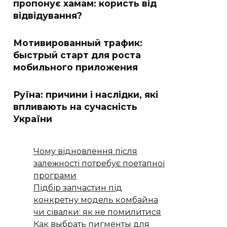
пропонує хамам: користь від
відвідування?
Мотивированный трафик:
быстрый старт для роста
мобильного приложения
Руїна: причини і наслідки, які
впливають на сучасність
України
Чому відновлення після
залежності потребує поетапної
програми
Підбір запчастин під
конкретну модель комбайна
чи сівалки: як не помилитися
Как выбрать пигменты для