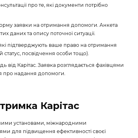
онсультації про те, які документи потрібно
форму заявки на отримання допомоги. Анкета
х даних та опису поточної ситуації.
 які підтверджують ваше право на отримання
 статус, посвідчення особи тощо).
ідь від Карітас. Заявка розглядається фахівцями
ня про надання допомоги.
дтримка Карітас
вними установами, міжнародними
ями для підвищення ефективності своєї