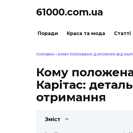
Перейти
61000.com.ua
до
вмісту
Поради
Краса та мода
Статті
ГОЛОВНА
»
КОМУ ПОЛОЖЕНА ДОПОМОГА ВІД КАРІТ
Кому положена
Карітас: детал
отримання
Зміст