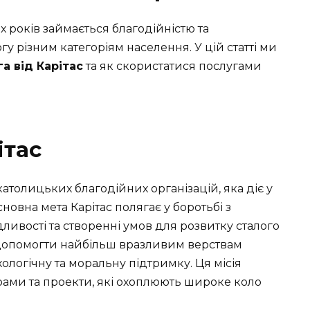
ох років займається благодійністю та
 різним категоріям населення. У цій статті ми
а від Карітас
та як скористатися послугами
ітас
атолицьких благодійних організацій, яка діє у
сновна мета Карітас полягає у боротьбі з
дливості та створенні умов для розвитку сталого
я допомогти найбільш вразливим верствам
ологічну та моральну підтримку. Ця місія
рами та проекти, які охоплюють широке коло