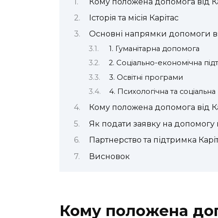
Кому положена допомога від К
Історія та місія Карітас
Основні напрямки допомоги ві
1. Гуманітарна допомога
2. Соціально-економічна пі
3. Освітні програми
4. Психологічна та соціальна
Кому положена допомога від К
Як подати заявку на допомогу в
Партнерство та підтримка Карі
Висновок
Кому положена доп