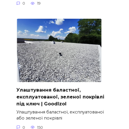
0
19
Улаштування баластної,
експлуатованої, зеленої покрівлі
під ключ | GoodIzol
Улаштування баластної, експлуатованої
або зеленої покрівлі
0
150