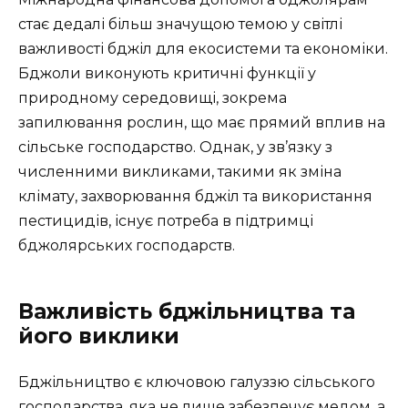
стає дедалі більш значущою темою у світлі
важливості бджіл для екосистеми та економіки.
Бджоли виконують критичні функції у
природному середовищі, зокрема
запилювання рослин, що має прямий вплив на
сільське господарство. Однак, у зв’язку з
численними викликами, такими як зміна
клімату, захворювання бджіл та використання
пестицидів, існує потреба в підтримці
бджолярських господарств.
Важливість бджільництва та
його виклики
Бджільництво є ключовою галуззю сільського
господарства, яка не лише забезпечує медом, а