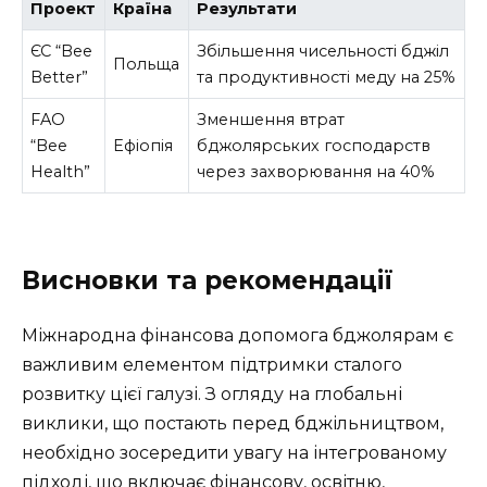
Проект
Країна
Результати
ЄС “Bee
Збільшення чисельності бджіл
Польща
Bеtter”
та продуктивності меду на 25%
FAO
Зменшення втрат
“Bee
Ефіопія
бджолярських господарств
Health”
через захворювання на 40%
Висновки та рекомендації
Міжнародна фінансова допомога бджолярам є
важливим елементом підтримки сталого
розвитку цієї галузі. З огляду на глобальні
виклики, що постають перед бджільництвом,
необхідно зосередити увагу на інтегрованому
підході, що включає фінансову, освітню,