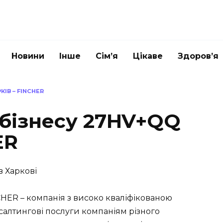
Новини
Інше
Сім’я
Цікаве
Здоров’я
КІВ – FINCHER
 бізнесу 27HV+QQ
ER
в Харкові
CHER – компанія з високо кваліфікованою
салтингові послуги компаніям різного