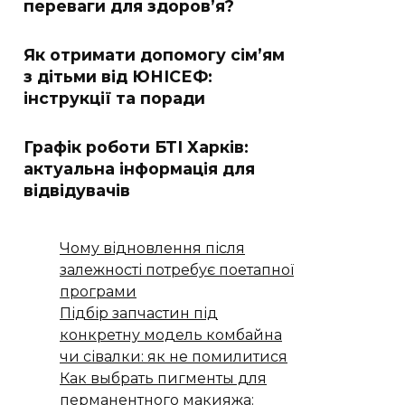
переваги для здоров’я?
Як отримати допомогу сім’ям
з дітьми від ЮНІСЕФ:
інструкції та поради
Графік роботи БТІ Харків:
актуальна інформація для
відвідувачів
Чому відновлення після
залежності потребує поетапної
програми
Підбір запчастин під
конкретну модель комбайна
чи сівалки: як не помилитися
Как выбрать пигменты для
перманентного макияжа: