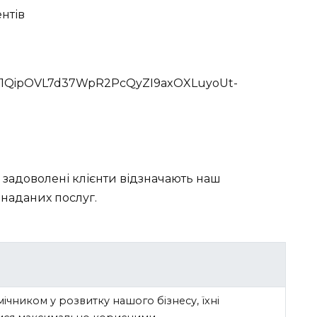
нтів
p/AF1QipOVL7d37WpR2PcQyZI9axOXLuyoUt-
, задоволені клієнти відзначають наш
 наданих послуг.
ічником у розвитку нашого бізнесу, їхні