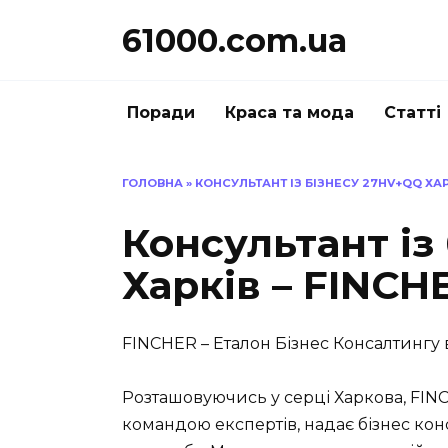
Перейти
61000.com.ua
до
вмісту
Поради
Краса та мода
Статті
ГОЛОВНА
»
КОНСУЛЬТАНТ ІЗ БІЗНЕСУ 27HV+QQ ХАР
Консультант із
Харків – FINCH
FINCHER – Еталон Бізнес Консалтингу 
Розташовуючись у серці Харкова, FIN
командою експертів, надає бізнес кон