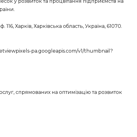
есок у розвиток та процвітання підприємств на
країни.
 116, Харків, Харківська область, Україна, 61070.
reetviewpixels-pa.googleapis.com/v1/thumbnail?
луг, спрямованих на оптимізацію та розвиток