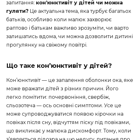
запитання:
кон’юнктивіт у дітей чи можна
гуляти?
Це актуальна тема, яка турбує багатьох
батьків, особливо коли малюк захворює
раптово і батькам важливо зрозуміти, чи варто
залишатись вдома, чи можна дозволити дитині
прогулянку на свіжому повітрі.
Що таке кон’юнктивіт у дітей?
Кон’юнктивіт — це запалення оболонки ока, яке
може вражати дітей з різних причин. Його
легко помітити: почервоніння, свербіж,
сльозотеча — ось основні симптоми. Усе це
може супроводжуватися появою кірочки на
повіках після сну, відчуттям піску під повіками,
що викликає у малюка дискомфорт. Тому, коли
з’являється підозра на цю недугу, питання про