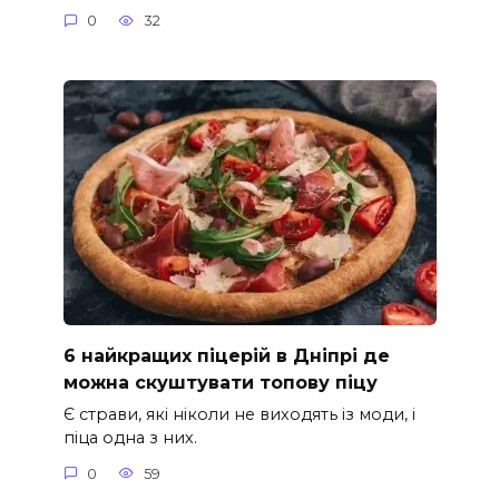
0
32
6 найкращих піцерій в Дніпрі де
можна скуштувати топову піцу
Є страви, які ніколи не виходять із моди, і
піца одна з них.
0
59