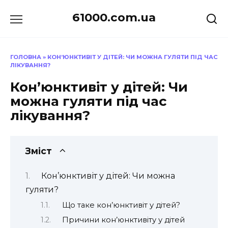
Перейти
61000.com.ua
до
вмісту
ГОЛОВНА
»
КОН’ЮНКТИВІТ У ДІТЕЙ: ЧИ МОЖНА ГУЛЯТИ ПІД ЧАС
ЛІКУВАННЯ?
Кон’юнктивіт у дітей: Чи
можна гуляти під час
лікування?
Зміст
Кон’юнктивіт у дітей: Чи можна
гуляти?
Що таке кон’юнктивіт у дітей?
Причини кон’юнктивіту у дітей