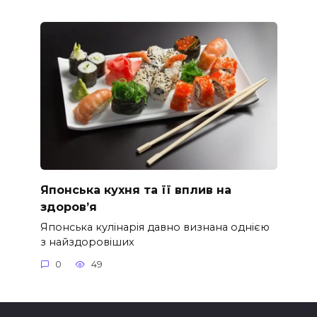
Японська кухня та її вплив на
здоров’я
Японська кулінарія давно визнана однією
з найздоровіших
0
49