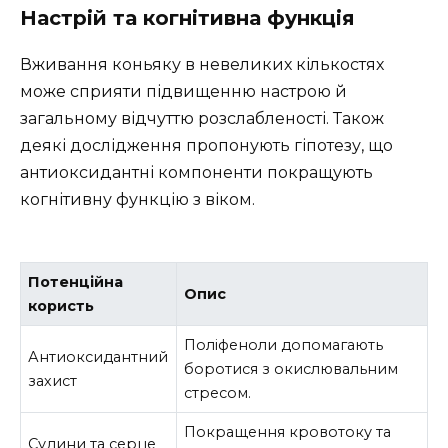
Настрій та когнітивна функція
Вживання коньяку в невеликих кількостях
може сприяти підвищенню настрою й
загальному відчуттю розслабленості. Також
деякі дослідження пропонують гіпотезу, що
антиоксидантні компоненти покращують
когнітивну функцію з віком.
Потенційна
Опис
користь
Поліфеноли допомагають
Антиоксидантний
боротися з окислювальним
захист
стресом.
Покращення кровотоку та
Судини та серце