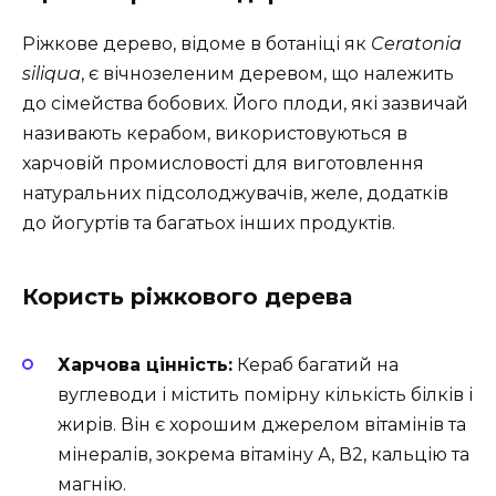
Ріжкове дерево, відоме в ботаніці як
Ceratonia
siliqua
, є вічнозеленим деревом, що належить
до сімейства бобових. Його плоди, які зазвичай
називають керабом, використовуються в
харчовій промисловості для виготовлення
натуральних підсолоджувачів, желе, додатків
до йогуртів та багатьох інших продуктів.
Користь ріжкового дерева
Харчова цінність:
Кераб багатий на
вуглеводи і містить помірну кількість білків і
жирів. Він є хорошим джерелом вітамінів та
мінералів, зокрема вітаміну А, В2, кальцію та
магнію.