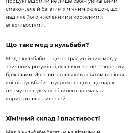
продукт відомий не лише своїм унікальним
смаком, але й багатим хімічним складом, що
наділяє його численними корисними
властивостями.
Що таке мед з кульбаби?
Мед з кульбаби — це не традиційний мед у
звичному розумінні, оскільки він не створений
бджолами. Його виготовляють шляхом варіння
квіток кульбаби з цукром і водою, що надає
цьому продукту особливого аромату та
корисних властивостей.
Хімічний склад і властивості
Мед з кульбаби багатий на вітаміни й