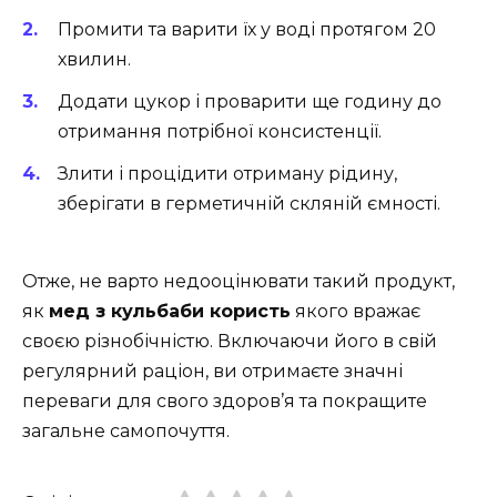
Промити та варити їх у воді протягом 20
хвилин.
Додати цукор і проварити ще годину до
отримання потрібної консистенції.
Злити і процідити отриману рідину,
зберігати в герметичній скляній ємності.
Отже, не варто недооцінювати такий продукт,
як
мед з кульбаби користь
якого вражає
своєю різнобічністю. Включаючи його в свій
регулярний раціон, ви отримаєте значні
переваги для свого здоров’я та покращите
загальне самопочуття.