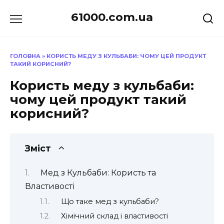
Перейти
61000.com.ua
до
вмісту
ГОЛОВНА
»
КОРИСТЬ МЕДУ З КУЛЬБАБИ: ЧОМУ ЦЕЙ ПРОДУКТ
ТАКИЙ КОРИСНИЙ?
Користь меду з кульбаби:
чому цей продукт такий
корисний?
Зміст
Мед з Кульбаби: Користь та
Властивості
Що таке мед з кульбаби?
Хімічний склад і властивості