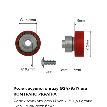
Ролик зсувного даху Ø24x9x17 від
КОМТРАНС УКРАЇНА
Ролик зсувного даху Ø24x9x17: Що це таке
і навіщо він потрібен?