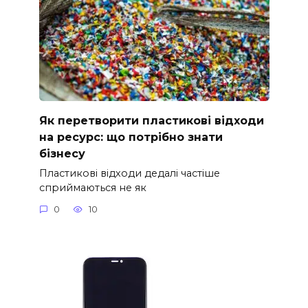
Як перетворити пластикові відходи
на ресурс: що потрібно знати
бізнесу
Пластикові відходи дедалі частіше
сприймаються не як
0
10