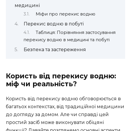
медицині
Міфи про перекис водню
Перекис водню в побуті
Таблиця: Порівняння застосування
перекису водню в медицині та побуті
Безпека та застереження
Користь від перекису водню:
міф чи реальність?
Користь від перекису водню обговорюється в
багатьох контекстах, від традиційної медицини
до догляду за домом. Але чи справді цей
простий засіб може виконувати обіцяні
функції? Давайте розглянемо основні аспекти