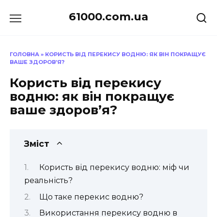
Перейти
61000.com.ua
до
вмісту
ГОЛОВНА
»
КОРИСТЬ ВІД ПЕРЕКИСУ ВОДНЮ: ЯК ВІН ПОКРАЩУЄ
ВАШЕ ЗДОРОВ’Я?
Користь від перекису
водню: як він покращує
ваше здоров’я?
Зміст
Користь від перекису водню: міф чи
реальність?
Що таке перекис водню?
Використання перекису водню в