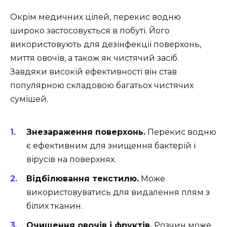
Окрім медичних цілей, перекис водню
широко застосовується в побуті. Його
використовують для дезінфекції поверхонь,
миття овочів, а також як чистячий засіб.
Завдяки високій ефективності він став
популярною складовою багатьох чистячих
сумішей.
Знезараження поверхонь.
Перекис водню
є ефективним для знищення бактерій і
вірусів на поверхнях.
Відбілювання текстилю.
Може
використовуватись для видалення плям з
білих тканин.
Очищення овочів і фруктів.
Розчин може