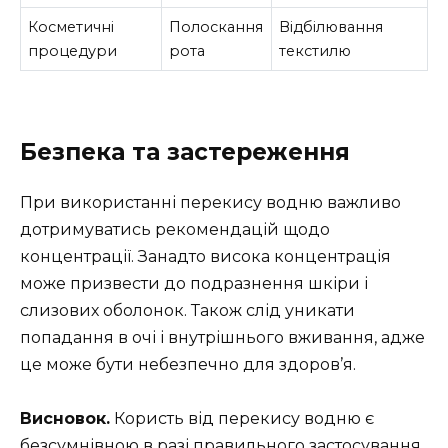
Косметичні
Полоскання
Відбілювання
процедури
рота
текстилю
Безпека та застереження
При використанні перекису водню важливо
дотримуватись рекомендацій щодо
концентрації. Занадто висока концентрація
може призвести до подразнення шкіри і
слизових оболонок. Також слід уникати
попадання в очі і внутрішнього вживання, адже
це може бути небезпечно для здоров’я.
Висновок.
Користь від перекису водню є
безсумнівною в разі правильного застосування,