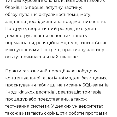
Типова курсова включає кілька обов’язкових
блоків. По-перше, вступну частину:
обґрунтування актуальності теми, мету,
завдання дослідження та предмет вивчення.
По-друге, теоретичний розділ, де студент
демонструє знання основних понять —
нормалізація, реляційна модель, типи зв’язків
між сутностями. По-третє, практичну частину — і
ось тут починається найцікавіше.
Практика зазвичай передбачає побудову
концептуальної та логічної моделі бази даних,
проєктування таблиць, написання SQL-запитів
(іноді кількох десятків), реалізацію тригерів,
процедур або представлень, а також
тестування системи. У деяких університетах
також вимагають скріншоти роботи програми