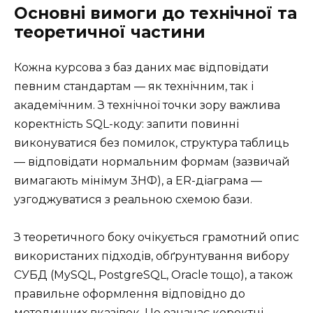
Основні вимоги до технічної та
теоретичної частини
Кожна курсова з баз даних має відповідати
певним стандартам — як технічним, так і
академічним. З технічної точки зору важлива
коректність SQL-коду: запити повинні
виконуватися без помилок, структура таблиць
— відповідати нормальним формам (зазвичай
вимагають мінімум 3НФ), а ER-діаграма —
узгоджуватися з реальною схемою бази.
З теоретичного боку очікується грамотний опис
використаних підходів, обґрунтування вибору
СУБД (MySQL, PostgreSQL, Oracle тощо), а також
правильне оформлення відповідно до
методичних вказівок. Це означає коректні