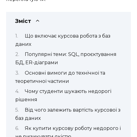
Зміст
Що включає курсова робота з баз
даних
Популярні теми: SQL, проєктування
БД, ER-діаграми
Основні вимоги до технічної та
теоретичної частини
Чому студенти шукають недорогі
рішення
Від чого залежить вартість курсової з
баз даних
Як купити курсову роботу недорого і
не ризикувати якістю