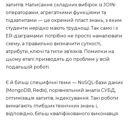
запитів. Написання складних вибірок із JOIN-
операторами, агрегатними функціями та
підзапитами — це окремий пласт знань, з яким
студенти нерідко мають труднощі. Так само і з
ER-діаграмами: потрібно не просто намалювати
схему, а правильно визначити сутності,
атрибути, ключі та типи зв’язків. Помилки на
цьому етапі призводять до проблем у всій
подальшій роботі.
Є й більш специфічні теми — NoSQL-бази даних
(MongoDB, Redis), порівняльний аналіз СУБД,
оптимізація запитів, індексування. Такі роботи
вимагають глибших технічних знань і,
відповідно, більш кваліфікованого виконавця.