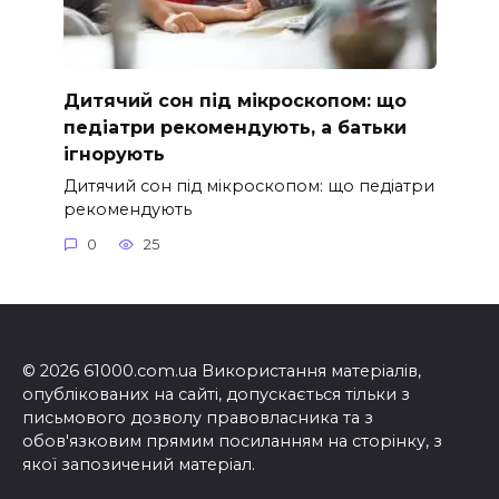
Дитячий сон під мікроскопом: що
педіатри рекомендують, а батьки
ігнорують
Дитячий сон під мікроскопом: що педіатри
рекомендують
0
25
© 2026 61000.com.ua Використання матеріалів,
опублікованих на сайті, допускається тільки з
письмового дозволу правовласника та з
обов'язковим прямим посиланням на сторінку, з
якої запозичений матеріал.