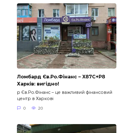
Ломбард Єв.Ро.Фінанс – X87C+P8
Харків: вигідно!
p Єв.Ро.Фінанс – це важливий фінансовий
центр в Харкові
0
20