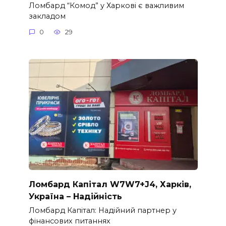
Ломбард “Комод” у Харкові є важливим
закладом
0
29
Ломбард Капітал W7W7+J4, Харків,
Україна – Надійність
Ломбард Капітал: Надійний партнер у
фінансових питаннях