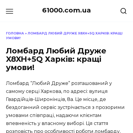
Перейти
61000.com.ua
до
вмісту
ГОЛОВНА
»
ЛОМБАРД ЛЮБИЙ ДРУЖЕ X8XH+5Q ХАРКІВ: КРАЩІ
УМОВИ!
Ломбард Любий Друже
X8XH+5Q Харків: кращі
умови!
Ломбард “Любий Друже” розташований у
самому серці Харкова, по адресі: вулиця
Гвардійців-Широнінців, 8а. Це місце, де
бездоганний сервіс зустрічається з прозорими
умовами співпраці, надаючи клієнтам
впевненість у власному виборі. Ця стаття
розповість про особливості роботи ломбарду,