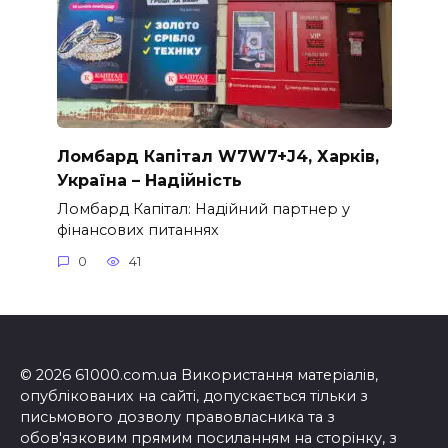
Ломбард Капітал W7W7+J4, Харків,
Україна – Надійність
Ломбард Капітал: Надійний партнер у
фінансових питаннях
0
41
© 2026 61000.com.ua Використання матеріалів,
опублікованих на сайті, допускається тільки з
письмового дозволу правовласника та з
обов'язковим прямим посиланням на сторінку, з