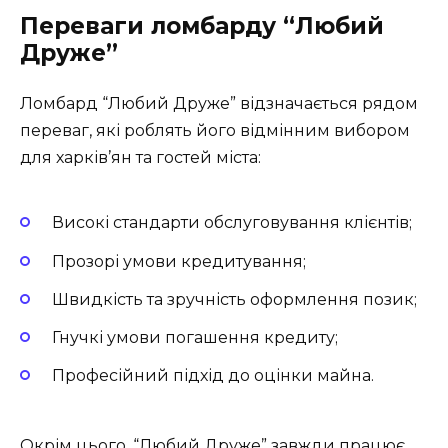
Переваги ломбарду “Любий
Друже”
Ломбард “Любий Друже” відзначається рядом
переваг, які роблять його відмінним вибором
для харків’ян та гостей міста:
Високі стандарти обслуговування клієнтів;
Прозорі умови кредитування;
Швидкість та зручність оформлення позик;
Гнучкі умови погашення кредиту;
Професійний підхід до оцінки майна.
Окрім цього, “Любий Друже” завжди працює