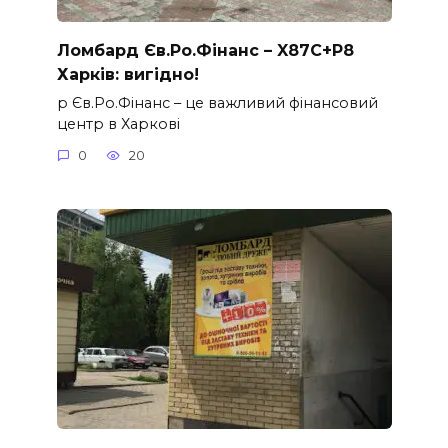
Ломбард Єв.Ро.Фінанс – X87C+P8
Харків: вигідно!
p Єв.Ро.Фінанс – це важливий фінансовий
центр в Харкові
0
20