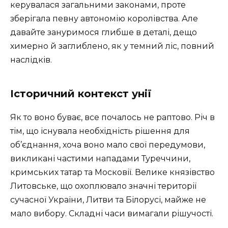
керувалася загальними законами, проте
зберігала певну автономію королівства. Але
давайте зануримося глибше в деталі, дещо
химерно й заглиблено, як у темний ліс, повний
наслідків.
Історичний контекст унії
Як то воно буває, все почалось не раптово. Річ в
тім, що існувала необхідність рішення для
об’єднання, хоча воно мало свої передумови,
викликані частими нападами Туреччини,
кримських татар та Московії. Велике князівство
Литовське, що охоплювало значні території
сучасної України, Литви та Білорусі, майже не
мало вибору. Складні часи вимагали рішучості.