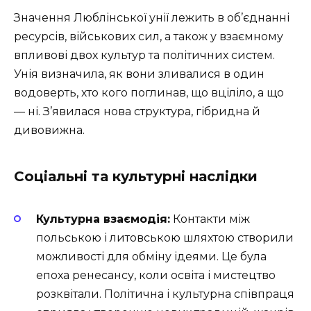
Значення Люблінської унії лежить в об’єднанні
ресурсів, військових сил, а також у взаємному
впливові двох культур та політичних систем.
Унія визначила, як вони зливалися в один
водоверть, хто кого поглинав, що вціліло, а що
— ні. З’явилася нова структура, гібридна й
дивовижна.
Соціальні та культурні наслідки
Культурна взаємодія:
Контакти між
польською і литовською шляхтою створили
можливості для обміну ідеями. Це була
епоха ренесансу, коли освіта і мистецтво
розквітали. Політична і культурна співпраця