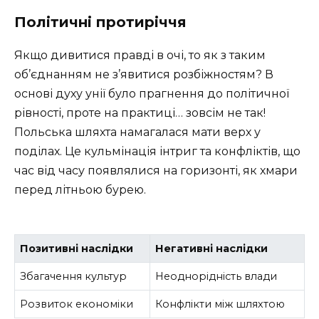
Політичні протиріччя
Якщо дивитися правді в очі, то як з таким
об’єднанням не з’явитися розбіжностям? В
основі духу унії було прагнення до політичної
рівності, проте на практиці… зовсім не так!
Польська шляхта намагалася мати верх у
поділах. Це кульмінація інтриг та конфліктів, що
час від часу появлялися на горизонті, як хмари
перед літньою бурею.
Позитивні наслідки
Негативні наслідки
Збагачення культур
Неоднорідність влади
Розвиток економіки
Конфлікти між шляхтою