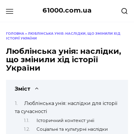
Перейти
61000.com.ua
до
вмісту
ГОЛОВНА
»
ЛЮБЛІНСЬКА УНІЯ: НАСЛІДКИ, ЩО ЗМІНИЛИ ХІД
ІСТОРІЇ УКРАЇНИ
Люблінська унія: наслідки,
що змінили хід історії
України
Зміст
Люблінська унія: наслідки для історії
та сучасності
Історичний контекст унії
Соціальні та культурні наслідки