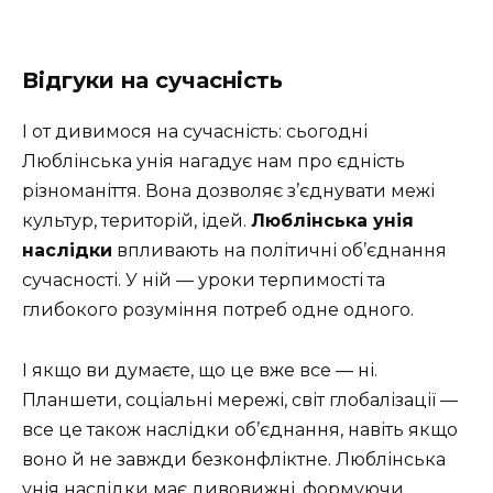
Відгуки на сучасність
І от дивимося на сучасність: сьогодні
Люблінська унія нагадує нам про єдність
різноманіття. Вона дозволяє з’єднувати межі
культур, територій, ідей.
Люблінська унія
наслідки
впливають на політичні об’єднання
сучасності. У ній — уроки терпимості та
глибокого розуміння потреб одне одного.
І якщо ви думаєте, що це вже все — ні.
Планшети, соціальні мережі, світ глобалізації —
все це також наслідки об’єднання, навіть якщо
воно й не завжди безконфліктне. Люблінська
унія наслідки має дивовижні, формуючи