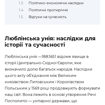
Політико-економічні наслідки
Політичні протиріччя
Відгуки на сучасність
Люблінська унія: наслідки для
історії та сучасності
Люблінська унія —1883651 відоме явище в
історії Центрально-Східної Європи, яке
визначило долю багатьох народів. Наслідки
цього акту об’єднання між Великим
князівством Литовським і Королівством
Польським у 1569 році продовжують формувати
наш світ. Вона лежить в основі утворення Речі
Посполитої — унітарної держави, що