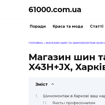
Перейти
61000.com.ua
до
вмісту
Поради
Краса та мода
Статті
ГОЛОВНА
»
МАГАЗИН ШИН ТА ШИНОМОНТАЖ X43H+JX
Магазин шин 
X43H+JX, Харкі
Зміст
Шиномонтаж в Харкові: ваш на
Якість і професіоналізм