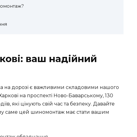
номонтаж?
ння
ові: ваш надійний
пека на дорозі є важливими складовими нашого
аркові на проспекті Ново-Баварському, 130
їв, які цінують свій час та безпеку. Давайте
чому саме цей шиномонтаж має стати вашим