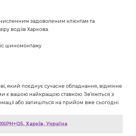
, численним задоволеним клієнтам та
іру водіїв Харкова.
і, який поєднує сучасне обладнання, відмінне
ми є вашою найкращою ставкою. Зв’яжіться з
мації або запишіться на прийом вже сьогодні.
X6PH+Q5, Харків, Україна