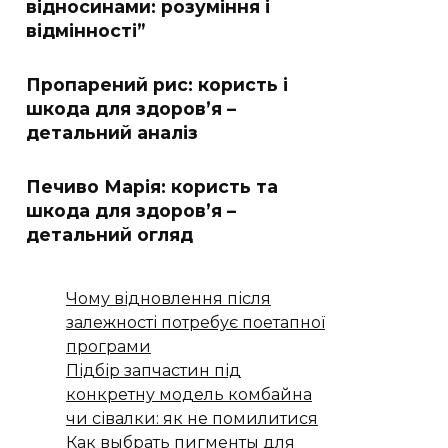
відносинами: розуміння і
відмінності”
Пропарений рис: користь і
шкода для здоров’я –
детальний аналіз
Печиво Марія: користь та
шкода для здоров’я –
детальний огляд
Чому відновлення після
залежності потребує поетапної
програми
Підбір запчастин під
конкретну модель комбайна
чи сівалки: як не помилитися
Как выбрать пигменты для