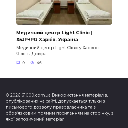
Медичний центр Light Clinic |
X5JP+PG Харків, Україна
Медичний центр Light Clinic у Харкові:
Якість, Довіра
0
46
© 2026 61000.com.ua Використання матеріалів,
опублікованих на сайті, допускається тільки з
письмового дозволу правовласника та з
обов'язковим прямим посиланням на сторінку, з
якої запозичений матеріал.