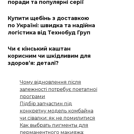
поради та популярні серії
Купити щебінь з доставкою
по Україні: швидка та надійна
логістика від Технобуд Груп
Чи є кінський каштан
корисним чи шкідливим для
здоров’я: деталі?
Чому відновлення після
залежності потребує поетапної
програми
Підбір запчастин під
конкретну модель комбайна
чи сівалки: як не помилитися
Как выбрать пигменты для
перманентного макияжа: